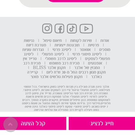
אודות
|
שירות לקוחות
|
תיאום טיפול
|
נגישות
|
פרטיות
|
תובענות ייצוגיות
|
מערכת דיווח
מוסכים
|
אוואטר
|
ליסינג פרטי
|
הגדרות עוגיות
|
ליסינג מימוני פרטי
|
ליסינג תפעולי
|
ליסינג
תפעולי לעסקים
|
ליסינג לרכב חשמלי
|
טרייד אין
|
אופנועים
|
מכירת רכב משומש
|
מכירת רכב
|
המגזין של אלבר
|
תקנון אלבר BLISS
|
תקנון מגוון רכבים החל מ-30 ש"ח ליום
|
קריירה
באלבר
|
תקנון פעילות גולשים אלבר מאצ'
אלבר הינה חברה מובילה בין חברות ליסינג בשוק הישראלי, בכל תחומי
פעילותה: ליסינג תפעולי וניהול ציי רכב לעסקים וחברות, ליסינג מימוני,
השכרת רכב, מכירת רכב מצי הליסינג והשכרה, טרייד אין, מימון לרכב
וליסינג לפרטי. ליסינג תפעולי- אלבר מספקת רכבים חדשים ודואגת
לאחזקתם השוטפת. כגון: טיפולים שוטפים, תיקונים במקרה הצורך, רכבים
חלופיים,חילוצי דרך, גרירות ומוקד שירות לקוחות הפועל 24 שעות ביממה
7 ימים בשבוע. ליסינג מימוני- עסקת ליסינג מימוני באלבר הינה שיטה
נוחה ויעילה לקניית רכב המוזילה את עלויות הרכישה.
חייג לנציג
קבל הצעה