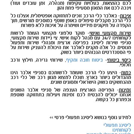
לכם בהוצאות, בעלויות עקיפות (מנהלה, זמן עובדים ועוד)
וינכה לכם את המאזן מסעיפי פחת והון.
איכות
- באלבר כלי הרכב זוכים לתחזוקה אופטימלית. אצלנו כל
כלי הרכב מקבלים טיפולים באופן שוטף במוסכים מורשים, תוך
הקפדה על תיקונים מידיים ושימרה על איכות ללא פשרות
שירות מקצועי ואישי
- מוקד טלפוני מקצועי העומד לרשות
לקוחותינו 24/7 עם מנהל לקוח אישי. צי ניידות שירות מקצועי,
סניפי שירות ליסינג בפריסה ארצית ומנהלי שירות ותפעול
מנוסים. כל אלה מקנים לאלבר את היכולת להעניק שירות על
פי הסטנדרטים הגבוהים ביותר בשוק.
כיסוי ביטוחי
-
ביטוח חובה ומקיף
, שירותי גרירה, חילוץ ורכב
חלופי.
כמות
- היצע כלי הרכב שעומד לרשותכם בסניפי אלבר הינו
מהגדולים ביותר בארץ. תוכלו למצוא מגוון רכב של כלי רכב
מהנחשקים בשוק הישראלי ומסוגים שונים.
זמינות
- הפריסה הארצית הענפה של סניפי אלבר השונים
אנחנו יכולים להבטיח לכם זמינות ויעילות בתחזוקה שוטפת
ובפתרון כל בקשה.
למידע נוסף בנושא ליסינג תפעולי פרטי >>
ליסינג תפעולי
לקוחותינו