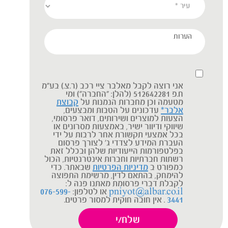
אני רוצה לקבל מאלבר ציי רכב (ר.צ.) בע"מ
ח.פ 512642281 (להלן: "החברה") ומי
מטעמה וכן מחברות הנמנות על
קבוצת
אלבר*
עדכונים על הטבות ומבצעים,
הצעות למוצרים ושירותים, דואר פרסומי,
שיווקי ודיוור ישיר, באמצעות מסרונים או
בכל אמצעי תקשורת אחר לרבות על ידי
העברת המידע לצדדי ג' לצורך פרסום
בפלטפורמות הייעודיות שלהן ובכלל זאת
רשתות חברתיות וחברות אינטרנטיות, הכול
כמפורט ב
מדיניות הפרטיות
שבאתר. כדי
להימחק, בהתאם לדין, מרשימת התפוצה
לקבלת דברי פרסומת מאתנו פנה ל:
pniyot@albar.co.il
או לטלפון:
076-599-
3441
. אין חובה חוקית למסור פרטים.