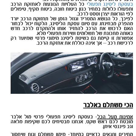
בעסקת ליסינג תפעולי
כל העלויות הנוגעות לאחזקת הרכב
ותפעולו כלולות במחיר כגון ביטוח חובה, ביטוח מקיף, טיפולים
לפי הוראות יצרן וטסט לרכב.
לפיכך, כל הנושא המטריד וגוזל הזמן של תחזוקת הרכב יורד
מהפרק מבחינתו. עם סיום עסקת הליסינג, הלקוח יכול לבחור
האם לרכוש את הרכב להחזיר אותו ולהתקדם לרכב חדש
באותה מתכונת של תשלומים ושירות תפעולי מלא.
אפשרות זו קיימת גם בשיטת ליסינג מימוני פרטי שמיועד רק
לרכישת רכב – אך אינה כוללת את אחזקת הרכב.
הכי משתלם באלבר
אמינות מעל הכל
- בעסקת ליסינג תפעולי פרטי מול אלבר
מובטח לכם ראש שקט, אנחנו מבטיחים לכם שקיפות מלאה
וגב פיננסי איתן.
מחירים ותנאים כדאיים במיוחד
- מימון משתלם ונוח שיחסוך