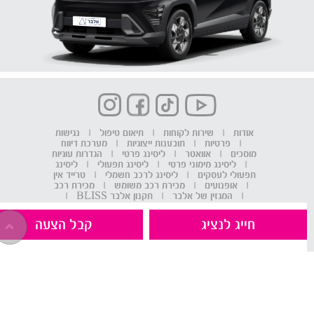
אודות
|
שירות לקוחות
|
תיאום טיפול
|
נגישות
|
פרטיות
|
תובענות ייצוגיות
|
מערכת דיווח
מוסכים
|
אוואטר
|
ליסינג פרטי
|
הגדרות עוגיות
|
ליסינג מימוני פרטי
|
ליסינג תפעולי
|
ליסינג
תפעולי לעסקים
|
ליסינג לרכב חשמלי
|
טרייד אין
|
אופנועים
|
מכירת רכב משומש
|
מכירת רכב
|
המגזין של אלבר
|
תקנון אלבר BLISS
|
תקנון מגוון רכבים החל מ-30 ש"ח ליום
|
קריירה
באלבר
|
תקנון פעילות גולשים אלבר מאצ'
חייג לנציג
קבל הצעה
אלבר הינה חברה מובילה בין חברות ליסינג בשוק הישראלי, בכל תחומי
פעילותה: ליסינג תפעולי וניהול ציי רכב לעסקים וחברות, ליסינג מימוני,
השכרת רכב, מכירת רכב מצי הליסינג והשכרה, טרייד אין, מימון לרכב
וליסינג לפרטי. ליסינג תפעולי- אלבר מספקת רכבים חדשים ודואגת
לאחזקתם השוטפת. כגון: טיפולים שוטפים, תיקונים במקרה הצורך, רכבים
חלופיים,חילוצי דרך, גרירות ומוקד שירות לקוחות הפועל 24 שעות ביממה
7 ימים בשבוע. ליסינג מימוני- עסקת ליסינג מימוני באלבר הינה שיטה
נוחה ויעילה לקניית רכב המוזילה את עלויות הרכישה.