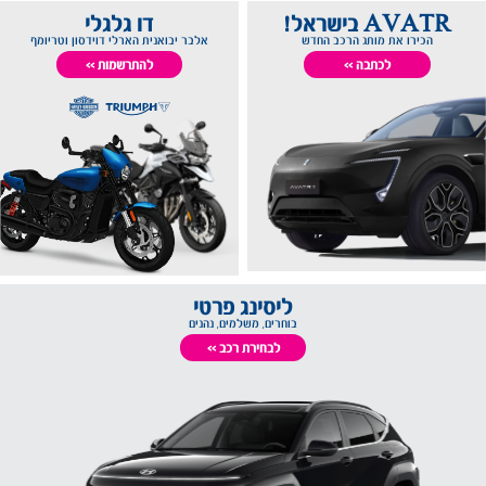
AVATR בישראל!
דו גלגלי
הכירו את מותג הרכב החדש
אלבר יבואנית הארלי דוידסון וטריומף
לכתבה >>
להתרשמות >>
ליסינג פרטי
בוחרים, משלמים, נהנים
לבחירת רכב >>