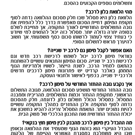
ותשלומים נוספים הקבועים בהסכם
.
מהי הלוואת בלון לרכב
?
הלוואת בלון היא מסלול שבו חלק מסכום ההלוואה נדחה לסוף
תקופת המימון. דחיית הסכום מאפשרת בדרך כלל להפחית את
גובה התשלומים החודשיים לאורך התקופה, אך מחייבת לשלם
בסופה יתרה גדולה יותר. מסלול כזה יכול להתאים למי שיודע
כי בעתיד צפוי לעמוד לרשותו סכום כסף משמעותי, אך חשוב
להיערך מראש לתשלום הסופי
.
האם אפשר לקבל מימון גם לרכב יד שנייה
?
בוודאי! מימון לרכב יכול לשמש לרכישת רכב חדש וגם
לרכישת רכב יד שנייה. סכום המימון והתנאים עשויים להשתנות
בהתאם למחיר הרכב, לשנת הייצור, לשוויו ולמדיניות הגוף
המממן. באלבר קרדיט יש פתרונות מימון לרכבים חדשים
ולרכבי יד שנייה, בכפוף לאישור ולתנאי העסקה
.
איך נקבע גובה ההחזר החודשי על מימון לרכב
?
גובה ההחזר החודשי מושפע מסכום ההלוואה, מגובה התשלום
הראשוני, מתקופת ההחזר וכמות התשלומים, מהריבית וממבנה
המסלול. במסלול הכולל תשלום בלון, לדוגמה, חלק מהסכום
נדחה לסוף התקופה ולכן ההחזרים במהלך התקופה עשויים
להיות נמוכים יותר. התאמת המסלול צריכה להביא בחשבון את
יכולת ההחזר החודשית ואת התכנון הכלכלי של משק הבית
.
מה ההבדל בין מימון לרכב מהבנק לבין מימון חוץ בנקאי
?
ההבדל העיקרי הוא בזהות הגוף שמעמיד את ההלוואה ובאופן
שבו היא משתלבת במסגרת האשראי הקיימת של הלקוח.