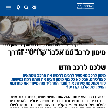
map-
Search
Contact
Toggle
marker
navigation
>
>
דף הבית
שירותים נוספים דפי תוכן
מימון לרכב
עם אלבר קרדיט - הדרך שלכם לרכב חדש
מימון לרכב עם אלבר קרדיט - הדרך
שלכם לרכב חדש
מימון לרכב מאפשר לרבים לרכוש את הרכב שמתאים
לצורכיהם, אבל לא כל גוף מימון מציע את אותה רמת גמישות,
ליווי ומעטפת שירות. איך עובד התהליך ומה מייחד את פתרונות
המימון של אלבר קרדיט?
רכישת רכב היא אחת ההוצאות המשמעותיות ביותר עבור משקי
בית רבים. רכב חדש וגם רכב יד שנייה יכולים להגיע כיום
לעלות של מאות אלפי שקלים, הוצאה שרבים יתקשו לשלם