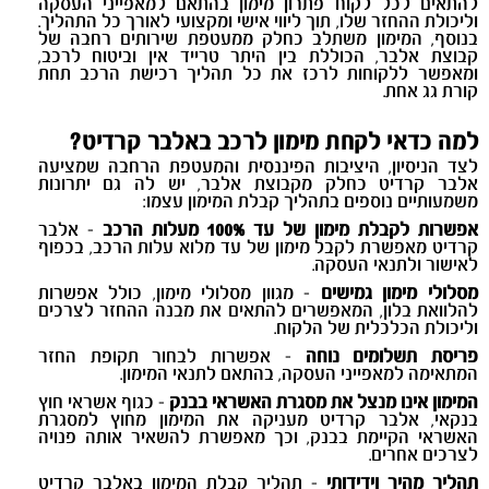
להתאים לכל לקוח פתרון מימון בהתאם למאפייני העסקה
וליכולת ההחזר שלו, תוך ליווי אישי ומקצועי לאורך כל התהליך.
בנוסף, המימון משתלב כחלק ממעטפת שירותים רחבה של
קבוצת אלבר, הכוללת בין היתר טרייד אין וביטוח לרכב,
ומאפשר ללקוחות לרכז את כל תהליך רכישת הרכב תחת
קורת גג אחת
.
למה כדאי לקחת מימון לרכב באלבר קרדיט?
לצד הניסיון, היציבות הפיננסית והמעטפת הרחבה שמציעה
אלבר קרדיט כחלק מקבוצת אלבר, יש לה גם יתרונות
משמעותיים נוספים בתהליך קבלת המימון עצמו
:
אפשרות לקבלת מימון של עד 100% מעלות הרכב
- אלבר
קרדיט מאפשרת לקבל מימון של עד מלוא עלות הרכב, בכפוף
לאישור ולתנאי העסקה.
מסלולי מימון גמישים
- מגוון מסלולי מימון, כולל אפשרות
להלוואת בלון, המאפשרים להתאים את מבנה ההחזר לצרכים
וליכולת הכלכלית של הלקוח.
פריסת תשלומים נוחה
- אפשרות לבחור תקופת החזר
המתאימה למאפייני העסקה, בהתאם לתנאי המימון.
המימון אינו מנצל את מסגרת האשראי בבנק
- כגוף אשראי חוץ
בנקאי, אלבר קרדיט מעניקה את המימון מחוץ למסגרת
האשראי הקיימת בבנק, וכך מאפשרת להשאיר אותה פנויה
לצרכים אחרים.
תהליך מהיר וידידותי
- תהליך קבלת המימון באלבר קרדיט