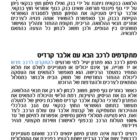
הלוואה בנקאית ניתנת על ידי בנק, ואילו מימון חוץ בנקאי ניתן
על ידי גוף פיננסי מורשה שאינו בנק. כגוף אשראי חוץ בנקאי,
אלבר קרדיט מעניקה את המימון מחוץ למסגרת האשראי
הקיימת בבנק, וכך מאפשרת להשאיר אותה פנויה לצרכים
אחרים. תנאי ההלוואה, הריבית, תקופת ההחזר ותהליך האישור
משתנים בין הגופים, ולכן חשוב לבחון כל הצעה בהתאם
לתנאיה
.
מתקדמים לרכב הבא עם אלבר קרדיט
מימון לרכב הוא פתרון יעיל למי שרוצים
להתקדם לרכב חדש
או יד שנייה, אך אינם יכולים או מעוניינים לשלם את מלוא
המחיר במעמד הרכישה. הוא מאפשר להתאים את העסקה
ליכולת ההחזר החודשית של משק הבית ולבחור במסלול
המתאים לצרכים ולהעדפות של הרוכש
.
כאשר בוחרים גוף מימון, חשוב לבחון לא רק את תנאי ההלוואה,
אלא גם את הניסיון, היציבות, רמת הליווי והיכולת להתאים את
הפתרון לצורכי הלקוח. אלבר קרדיט משלבת ניסיון של למעלה
מעשור בתחום האשראי החוץ בנקאי עם הגב הכלכלי
וההיכרות המעמיקה של קבוצת אלבר עם עולם הרכב. לצד
זאת, היא מציעה מסלולי מימון גמישים, אפשרות למימון של עד
100% מעלות הרכב (בכפוף לאישור) ושירות מקצועי, מהיר
וידידותי
.
רוצים לדעת איזה פתרון מימון יתאים לרכב שאתם מעוניינים
לרכוש? צוות אלבר קרדיט ישמח להציג בפניכם את המסלולים