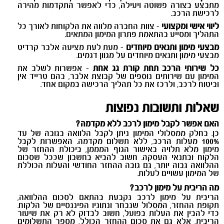
מתבצע בצורה פשוטה ויעילה, כדי לאפשר התקדמות מהירה
לרכישת הרכב.
ליווי אישי ומקצועי
- צוות החברה מלווה את הלקוחות לאורך כל
התהליך ומסייע בהתאמת פתרון המימון המתאים.
מבצעי מימון ותנאים מיוחדים
- מעת לעת מציעה אלבר קרדיט
מבצעי מימון ותנאים מיוחדים על מגוון דגמים.
כל שירותי הרכב תחת קורת גג אחת
- אפשרות לשלב את
המימון עם שירותים נוספים של קבוצת אלבר, בהם טרייד אין
וביטוח לרכב, ולרכז את כל תהליך הרכישה במקום אחד.
שאלות ותשובות נפוצות
האם אפשר לקבל מימון לרכב ללא מקדמה
?
כן. בחלק ממסלולי המימון ניתן לקבל הלוואה בגובה של עד
100% מעלות הרכב, ללא תשלום מקדמה. האפשרות לקבל
מימון מלא תלויה באישור הגוף המממן, ביכולת ההחזר של
הלקוח ובתנאי העסקה. חשוב להביא בחשבון שככל שסכום
ההלוואה גבוה יותר, גם גובה ההחזר החודשי והעלות הכוללת
של המימון עשויים לעלות
.
מה הריבית על מימון לרכב
?
הריבית על מימון לרכב נקבעת בהתאם לסכום ההלוואה,
תקופת ההחזר, המסלול שנבחר ונתוניו הפיננסיים של הלקוח.
כדי להבין את העלות בפועל, חשוב לבדוק לא רק את שיעור
הריבית, אלא גם את סכום ההחזר הכולל, מספר התשלומים