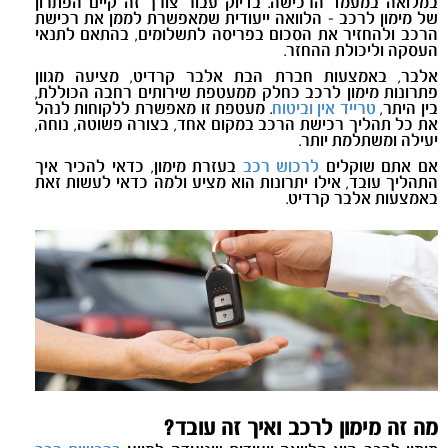
במלואה במעמד הרכישה. בדיוק עבור צורך זה קיים הפתרון
של מימון לרכב - הלוואה ייעודית שמאפשרת לממן את רכישת
הרכב ולהחזיר את הסכום בפריסה לתשלומים, בהתאם לתנאי
העסקה וליכולת ההחזר.
אלבר, באמצעות חברת הבת אלבר קרדיט, מציעה מגוון
פתרונות מימון לרכב כחלק ממעטפת שירותים רחבה הכוללת,
בין היתר,
טרייד אין
וביטוח
. מעטפת זו מאפשרת ללקוחות לנהל
את כל תהליך רכישת הרכב במקום אחד, בצורה פשוטה, נוחה,
יעילה ומשתלמת יותר
.
אם אתם שוקלים
לרכוש רכב
בעזרת מימון, כדאי להכיר איך
התהליך עובד, אילו יתרונות הוא מציע ולמה כדאי לעשות זאת
באמצעות אלבר קרדיט
.
מה זה מימון לרכב ואיך זה עובד?