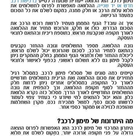
מימון לרכב הוא הלוואה ייעודית שנועדה לסייע
ברכישת רכב
חדש או יד שנייה
. ההלוואה מאפשרת לפרוס לתשלומים את
מלוא עלות הרכב או חלק ממנה, במקום לשלם את כל הסכום
במעמד הרכישה
.
איך זה עובד? הגוף המממן מעמיד לרשות רוכש הרכב את
הסכום הנדרש, כולו או חלקו, והרוכש מחזיר את ההלוואה
לאורך תקופה שנקבעת מראש, בתוספת ריבית ובהתאם לתנאי
העסקה
.
גובה ההלוואה, מספר התשלומים וגובה ההחזר נקבעים
בהתאם למחיר הרכב, לסכום שהרוכש יכול לשלם מראש,
ליכולת ההחזר שלו ולתנאי הגוף המממן. בחלק מהמקרים ניתן
לקבל מימון גם ללא תשלום ראשוני, בכפוף לאישור ולתנאי
העסקה
.
קיימים כמה סוגים של מסלולי מימון לרכב. במסלול רגיל
מחזירים את סכום ההלוואה ואת הריבית בתשלומים חודשיים
לאורך כל התקופה. במסלולים אחרים ניתן לדחות חלק
מההחזר לסוף תקופת ההלוואה, וכך להפחית את גובה
התשלומים החודשיים לאורך הדרך. מסלול כזה נקרא הלוואת
בלון, והוא יכול להתאים למי שיודע כי בעתיד צפוי לעמוד
לרשותו סכום כסף, למשל ממכירת נכס, מקרן השתלמות
שהופכת לנזילה או ממקור כספי אחר
.
מה היתרונות של מימון לרכב?
היתרון המרכזי של מימון לרכב הוא האפשרות לפרוס הוצאה
גדולה על פני תקופה ארוכה יותר, במקום לשלם את מלוא