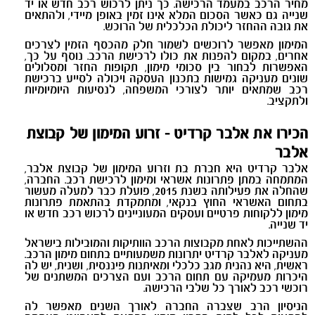
מחיר הרכב במעמד הרכישה. כך ניתן לרכוש רכב חדש או יד
שנייה גם כאשר הסכום המלא אינו זמין באופן מיידי, ולהתאים
את גובה ההחזר ליכולת הכלכלית של הרוכש
.
המימון מאפשר לרוכשים לשמור חלק מהכסף הזמין לצרכים
אחרים, במקום להפנות את כולו לרכישת הרכב. נוסף על כך,
האפשרות לבחור בין סכומי מימון, תקופות החזר ומסלולים
שונים מעניקה גמישות בתכנון העסקה ויכולה לסייע ברכישת
רכב שמתאים יותר לצורכי המשפחה, לנסיעות היומיומיות
ולתקציב
.
הכירו את אלבר קרדיט - זרוע המימון של קבוצת
אלבר
אלבר קרדיט היא חברת בת וזרוע המימון של קבוצת אלבר,
המתמחה במתן פתרונות אשראי ומימון לרכישת רכב. החברה,
שהחלה את פעילותה בשנת 2015, פועלת כבר למעלה מעשור
בתחום האשראי החוץ בנקאי, ומתמקדת בהתאמת פתרונות
מימון ללקוחות פרטיים ועסקים המעוניינים לרכוש רכב חדש או
יד שנייה
.
ההשתייכות לאחת מקבוצות הרכב הוותיקות והמובילות בישראל
מעניקה לאלבר קרדיט יתרונות משמעותיים בתחום מימון הרכב.
ראשית, היא נהנית מגב כלכלי ומאיתנות פיננסית, ושנית, יש לה
היכרות מעמיקה עם תחום הרכב ועם הצרכים המשתנים של
רוכשי רכב לאורך כל שלבי הרכישה
.
הניסיון הרב שצברה החברה לאורך השנים מאפשר לה