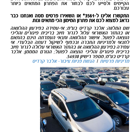
הקיימים ולסייע לכם לבחור את הפתרון המתאים ביותר
עבורכם
.
התקשרו אלינו ל-3561* או השאירו פרטים מטה ואנחנו כבר
נדאג למצוא לכם את פתרון המימון הכי מתאים ונוח.
שם המלווה: אלבר קרדיט בע"מ; אי-עמידה בפירעון ההלוואה
או בהחזר האשראי עלול לגרור חיוב בריבית פיגורים והליכי
הוצאה לפועל. אישור ההלוואה ותנאי העמדתה הינם בהתאם
לתנאי ולמדיניות החברה ובכפוף לשיקול דעתה הבלעדי. אי
עמידה בפירעון ההלוואה או בהחזר האשראי עלולה לגרור חיוב
בריבית פיגורים והליכי הוצאה לפועל; הגורם המממן: אלבר
קרדיט בע"מ; מספר רישיון 54930.
מדיניות פרטיות
|
הגשת פניות ציבור- אלבר קרדיט