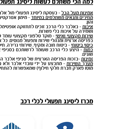
למה הכי משתלם לעשות ליסינג תפעול
אמינות מעל הכל
- בעסקת ליסינג תפעולי מול אלב
מחירים ותנאים משתלמים במיוחד
- מימון אטרקטיבי
והון.
איכות
- באלבר כלי הרכב זוכים לתחזוקה אופטימלית
ושמירה על איכות בלי פשרות.
שירות מקצועי ואישי
בפריסה ארצית ומנהלי שירות ותפעול מנוסים. כל א
כיסוי ביטוחי
- ביטוח חובה ומקיף, שירותי גרירה, חיל
כמות
- היצע כלי הרכב שעומד לרשותכם בסניפי אל
שונים.
זמינות
-בזכות הפריסה הארצית של סניפי אלבר השונ
מערך השירות
- מתבצע על ידי עובדי אלבר ולא ב
מוטו פארק חברת חלקי חילוף) שמאפשרות להתחייב 
מכרז ליסינג תפעולי לכלי רכב