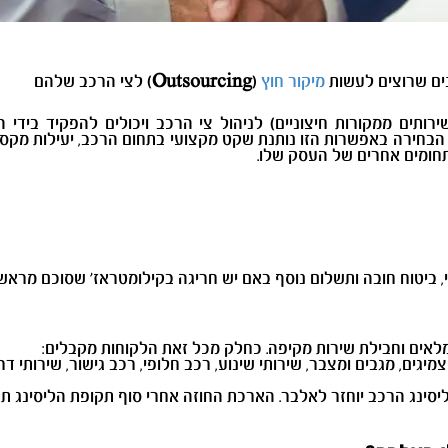
נים שרוצים לעשות
מיקור חוץ
(
Outsourcing
) לצי הרכב שלהם
וחות שלנו נהנים משירותי Outsourcing (שירותים ממקורות חיצוניים) לניהול צי הרכב ויכול
בחירה באפשרות הזו נותנת שקט מקצועי בתחום הרכב, יעילות מקסימל
חומים אחרים של העסק שלו.
, ביטוח חובה ותשלום נוסף באם יש חריגה בקילומטראז' שסוכם מראש.
מלאים וחבילת שירות מקיפה. כחלק מכל זאת הלקוחות מקבלים:
גים, מגבים ומצבר, שירותי שינוע, רכב חלופי, רכב גישור, שירותי דרך,
יסינג הרכב יוחזר לאלבר. הארכת החוזה אחרי סוף תקופת הליסינג ת