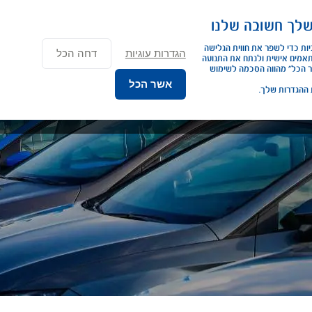
×
שלך חשובה שלנו
נג פרטי
ליסינג תפעולי
השכרת רכב
שירותים נוספים
כתבות ומא
אנחנו משתמשים בעוגיות כדי לשפר את חווית הגלישה 
הגדרות עוגיות
דחה הכל
שלך. להציג תכנים מותאמים אישית ולנתח את התנועה 
באתר. לחיצה על “אשר הכל” מהווה הסכמה לשימוש 
אשר הכל
 ההגדרות שלך.