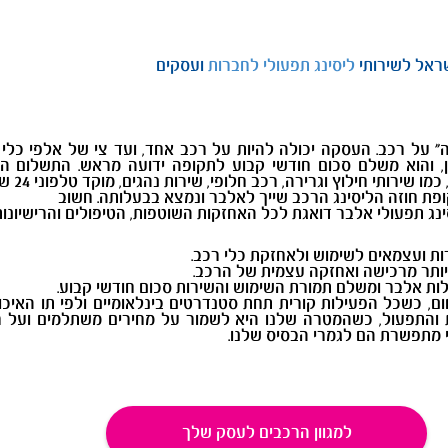
שראל לשירותי
ליסינג תפעולי לחברות
ועסקים
" על רכב. העסקה יכולה להיות על רכב אחד, ועד צי של אלפי כלי
ן, והוא משלם סכום חודשי קבוע לתקופה ידועה מראש. התשלום ה
ותי חילוץ וגרירה, רכב חלופי, שירות נהגים, מוקד טלפוני 24 שעות ועוד.
ת חוזה הליסינג הרכב שייך לאלבר ונמצא בבעלותה. חשוב
ינג תפעולי אלבר דואגת לכל האחזקות השוטפות, הטיפולים והרישיונות
ות ועצמאים לשימוש ולאחזקת כלי רכב.
יותר מרכישה ואחזקה עצמית של הרכב.
ות אלבר ומשלם תמורת השימוש והשירות סכום חודשי קבוע.
כשכל הפעילות קורית תחת סטנדרטים בינלאומיים ולפי תו האיכות הב
והתפעול, כשהמטרה שלנו היא לשמור על מחירים משתלמים ועל רמת
 מתפשרת הם לגמרי הבסיס שלנו.
למגוון הרכבים לעסק שלך