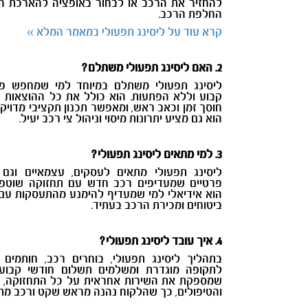
להחזיר את הרכב או לבחור באופציה להארכת ה
החלפת הרכב.
קרא עוד על ליסינג תפעולי במאמר המלא »
2. האם ליסינג תפעולי משתלם?
ליסינג תפעולי משתלם במיוחד למי שמחפש פתר
קבוע וללא הפתעות. הוא כולל את כל ההוצאות ה
חוסך זמן וכאב ראש, ומאפשר תכנון תקציבי מדויק.
הוא גם מציע יתרונות מיסוי וניהול צי רכב יעיל.
3. למי מתאים ליסינג תפעולי?
ליסינג תפעולי מתאים לעסקים, עצמאיים וגם 
פרטיים שמעדיפים רכב חדש עם תחזוקה שוטפת
הוא אידיאלי למי שמעדיף להימנע מהתעסקות עם 
ביטוחים ומכירת הרכב בעתיד.
4. איך עובד ליסינג תפעולי?
בתהליך ליסינג תפעולי, בוחרים רכב, חותמים 
לתקופה מוגדרת ומשלמים תשלום חודשי קבוע
שמספקת את השירות אחראית על כל התחזוקה, ה
והטיפולים, כך שהלקוח נהנה מראש שקט ורכב מתו