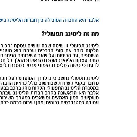
אלבר היא החברה המובילה בין חברות הליסינג בי
מה זה ליסינג תפעולי?
ליסינג תפעולי זו שיטה שבה עושים עסקת "חכירה
הלקוח בוחר את סוגי הרכבים שבהם הוא מעוניי
השוטפים, על הביטוח ועל שאר השירותים הניתנים, כמו שיר
מחיר עסקת הליסינג מוסכם מראש ובמהלך כל תקופ
לדעת כי בשונה מליסינג מימוני פרטי, במסגרת ליס
ליסינג תפעולי נחשב כיום לדרך המועדפת על חבר
מדובר בקניית שירות שבחישוב כולל כדאית הרבה 
במסגרת הליסינג התפעולי הלקוח נוהג ברכב בבעל
אלבר היא הראשונה בקרב חברות הליסינג שבתחום, 
משקיעים המון מאמצים ומשאבים במערך השירות 
עמידה בסטנדרטים גבוהים ומתן שירות ברמה בלתי