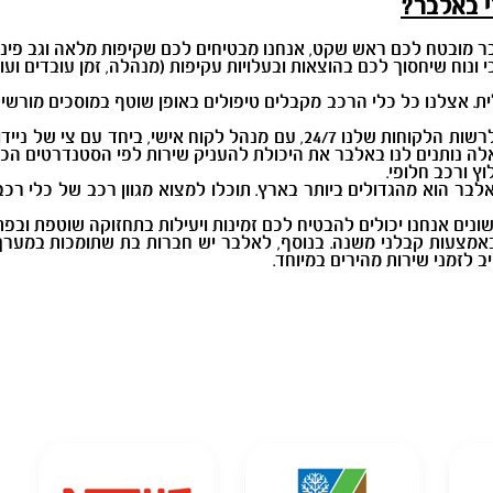
י באלבר?
ר מובטח לכם ראש שקט, אנחנו מבטיחים לכם שקיפות מלאה וגב פיננ
 ונוח שיחסוך לכם בהוצאות ובעלויות עקיפות (מנהלה, זמן עובדים וע
. אצלנו כל כלי הרכב מקבלים טיפולים באופן שוטף במוסכים מורשים,
- מוקד טלפוני מקצועי עומד לרשות הלקוחות שלנו 24/7, עם מנהל לקוח אי
לה נותנים לנו באלבר את היכולת להעניק שירות לפי הסטנדרטים הכי 
וץ ורכב חלופי.
בר הוא מהגדולים ביותר בארץ. תוכלו למצוא מגוון רכב של כלי רכ
ים אנחנו יכולים להבטיח לכם זמינות ויעילות בתחזוקה שוטפת ובפת
אמצעות קבלני משנה. בנוסף, לאלבר יש חברות בת שתומכות במערך ה
לזמני שירות מהירים במיוחד.