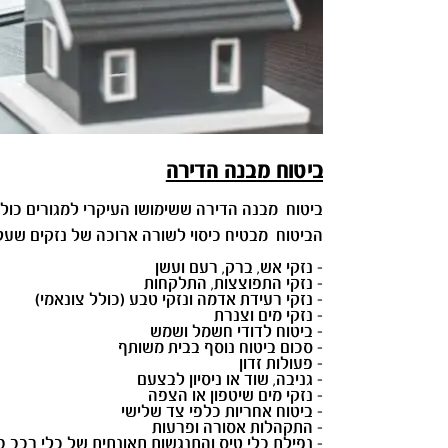
ביטוח מבנה הדירה
ביטוח מבנה הדירה ששימושו העיקרי למגורים כולל 
הביטוח מבטיח כיסוי לשורה ארוכה של נזקים שעלול
- נזקי אש, ברק, רעם ועשן
- נזקי התפוצצות, התלקחות
- נזקי רעידת אדמה ונזקי טבע (כולל צונאמי)
- נזקי מים וצנרת
- ביטוח לדודי חשמל ושמש
- סכום ביטוח נוסף בבית משותף
- פעולות זדון
- גניבה, שוד או ניסיון לבצעם
- נזקי מים שיטפון או הצפה
- ביטוח אחריות כלפי צד שלישי
- התקהלות אסורה ופרעות
- נפילת כלי טיס והתנגשות תאונתית של כלי רכב ב