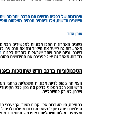
היתרונות של רכבים חדשים הם הרבה יותר מחוויית 
חיישנים חדשים, אלגוריתמים חכמים, מצלמות ואפי
אורן הדר
בשנים האחרונות הפכו מכוניות למכשירים חכמים, ט
מאפשרות גם לייעל את הייצור וגם את הנסיעה, בצ
לשנה, וכיום יותר ויותר ישראלים בוחרים לקנות
ר
בודדות. מאמר זה יציג בפניכם את החידושים המור
הטכנולוגיות ברכב חדש שחוסכות באנר
הצמיחה בפופולריות מכוניות חשמליות ברחבי העול
חדש הוא רכב חסכוני בדלק וזה נכון לכל הקטגוריות
שלהן, לא רק בחשמליים.
בתחילה, היו מערכות אלו יקרות מאוד, אך יצרני הרכ
העלויות. עתה ניתן למצוא מערכות מעולות לניהול
ומצמצם תקלות חשמליות באופן משמעותי וכך מוזיל ג