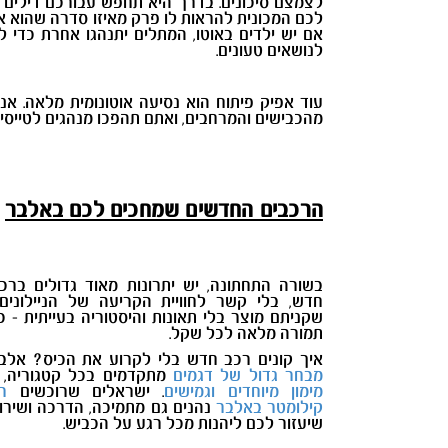
לצמצם סיכונים. בדרך היא תחפש עבורכם דילים ו
לכם המכונית להראות לו פרק מאיזו סדרה שהוא או
אם יש ילדים באוטו, המתלים יתנהגו אחרת כדי ל
לנושאים טעונים.
עוד אפיק פיתוח הוא נסיעה אוטונומית מלאה. אנ
מהכבישים והמרחבים, ואתם תהפכו מנהגים לטייסי
הרכבים החדשים שמחכים לכם באלבר
בשורה התחתונה, יש יתרונות מאוד גדולים ברכ
חדש, בלי קשר לחוויית הקריעה של הניילונים 
שקניתם מוצר בלי תאונות והיסטוריה בעייתית - כ
תמורה מלאה לכל שקל.
איך קונים רכב חדש בלי לקרוע את הכיס? אלב
מבחר גדול של דגמים
מתקדמים בכל קטגוריה,
מימון מיוחדים וגמישים
. ישראלים שרוכשים
ר
קילומטר באלבר
נהנים גם מתמיכה, הדרכה ושירו
שיעזור לכם ליהנות מכל רגע על הכביש.