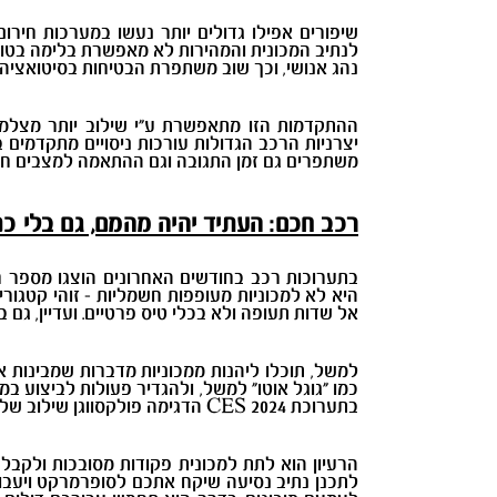
שיפורים אפילו גדולים יותר נעשו במערכות חיר
לנתיב המכונית והמהירות לא מאפשרת בלימה בטו
נהג אנושי, וכך שוב משתפרת הבטיחות בסיטואציה
ההתקדמות הזו מתאפשרת ע"י שילוב יותר מצלמות
יצרניות הרכב הגדולות עורכות ניסויים מתקדמים ב
משתפרים גם זמן התגובה וגם ההתאמה למצבים חדשי
רכב חכם: העתיד יהיה מהמם, גם בלי כנ
בתערוכות רכב בחודשים האחרונים הוצגו מספר חיד
היא לא למכוניות מעופפות חשמליות - זוהי קטגו
אל שדות תעופה ולא בכלי טיס פרטיים. ועדיין, גם
למשל, תוכלו ליהנות ממכוניות מדברות שמבינות
כמו "גוגל אוטו" למשל, ולהגדיר פעולות לביצוע ב
בתערוכת CES
2024 הדגימה פולקסווגן שילוב של
הרעיון הוא לתת למכונית פקודות מסובכות ולקבל 
לתכנן נתיב נסיעה שיקח אתכם לסופרמרקט ויעבור 