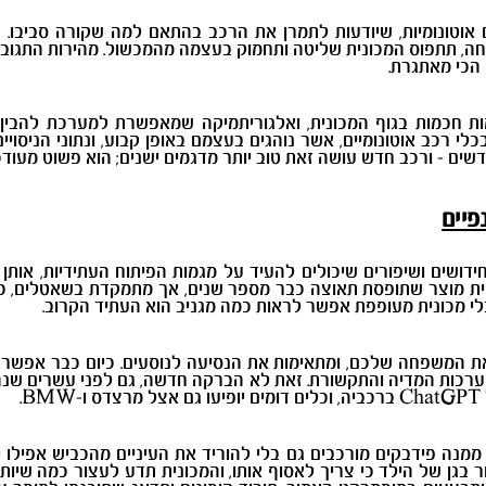
ום אוטונומיות, שיודעות לתמרן את הרכב בהתאם למה שקורה סביבו.
חה, תתפוס המכונית שליטה ותחמוק בעצמה מהמכשול. מהירות התגוב
 הכי מאתגרת.
 חכמות בגוף המכונית, ואלגוריתמיקה שמאפשרת למערכת להבין מה
כלי רכב אוטונומיים, אשר נוהגים בעצמם באופן קבוע, ונתוני הניסוי
ם - ורכב חדש עושה זאת טוב יותר מדגמים ישנים; הוא פשוט מעודכן
פיים
ושים ושיפורים שיכולים להעיד על מגמות הפיתוח העתידיות, אותן נ
ריית מוצר שתופסת תאוצה כבר מספר שנים, אך מתמקדת בשאטלים, כל
 בלי מכונית מעופפת אפשר לראות כמה מגניב הוא העתיד הקרוב.
 את המשפחה שלכם, ומתאימות את הנסיעה לנוסעים. כיום כבר אפשר 
מערכות המדיה והתקשורת. זאת לא הברקה חדשה, גם לפני עשרים שנה הי
ChatGPT ברכביה, וכלים דומים יופיעו גם אצל מרצדס ו-BMW.
ממנה פידבקים מורכבים גם בלי להוריד את העיניים מהכביש אפילו ל
בגן של הילד כי צריך לאסוף אותו, והמכונית תדע לעצור כמה שיותר