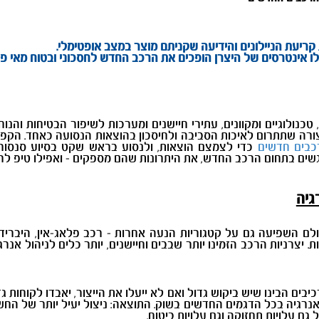
קריעת הניילונים והידיעה שקניתם מוצר במצב אופטימלי.
לו אינטרסים של היצרן הופכים את הרכב החדש לחסכוני ובטוח מאי פ
כנולוגיים ומקוונים, עתירי חיישנים ומערכות לשיפור הבטיחות והנוח
ורה שתתרום לאיכות הסביבה ולחיסכון בהוצאות הנסועה כאחד. הקפיצ
כבים חדשים
כדי לצמצם הוצאות, ולנסוע בראש שקט בסיוע סנסורים
גשים בתחום הרכב החדש, את היתרונות שהם מספקים - ואפילו טיפ לר
גיה
ם השפיעה גם על קטגוריות הנעה אחרות - רכב פלאג-אין, היברידי ו
. יצרניות הרכב הזמינו יותר שבבים וחיישנים, יותר כלים לניהול אנ
יבים הבינו שיש ביקוש גדול ואם לא ייעלו את הייצור, יאבדו לקוחות גד
 אנרגיה בכל הדגמים החדשים בשוק. התוצאה: ניצול יעיל יותר של ה
ם עלויות תחזוקה וגם עלויות ביטוח.