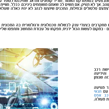
מבצעים בסופמרקט האמור, תוריד קופונים ותדאג שתיכנסו לסופר עם
הב, אך לא תציק, אם תשים לב שאתם משוחחים ביניכם. ככלל, חוויית 
צמצם טלטולים ובחילות, התכנים שיוצעו לנהג לא יהיו כאלה שעלולי
ו מתקרבים בצעדי ענק לבשלות טכנולוגית ורגולטורית בה המכונית
ם - במקום לעשות הכול ידנית, תפקחו על עבודת המחשב ותתפסו שלי
ישת רכב
והידיעה
זה שנותן
ר מציעה
 עם
תנאי
כב אפס
ת מעולה,