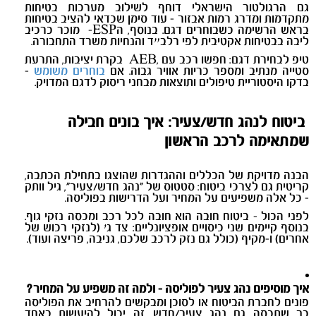
גם הרגולטור הישראלי דוחף לשילוב מערכות בטיחות
מתקדמות ומדרג רמות אבזור
-
עוד סימן שכדאי להציב בטיחות
בראש הרשימה כשבוחרים דגם. בנוסף, ה
ESP-
מוכר כרכיב
ליבה בבטיחות אקטיבית לפי רלב״ד והנחיות משרד התחבורה.
טיפ לבחירת דגם: חפשו רכב עם
,AEB
בקרת יציבות, התרעת
סטייה מנתיב ומספר כריות אוויר גבוה. אם
בוחרים משומש
-
בדקו היסטוריית טיפולים ותוצאות מבחני ריסוק לדגם המדויק.
ביטוח לנהג חדש/צעיר: איך בונים חבילה
שמתאימה לרכב הראשון
הבנה מדויקת של הכללים וההגדרות שהוצגו בתחילת הכתבה,
קריטית גם לצרכי ביטוח: סטטוס של "נהג חדש/צעיר", גיל וותק
- כל אלה משפיעים על המחיר ועל הדרישות בפוליסה
.
לפני הכול - ביטוח חובה הוא חובה לכל רכב ומכסה נזקי גוף.
בנוסף קיימים שני כיסויים אופציונליים: צד ג׳ (לנזקי רכוש של
אחרים) ו
-
מקיף (כולל גם נזק לרכב שלכם, גניבה, פריצה ועוד).
איך מוסיפים נהג צעיר לפוליסה - ולמה זה משפיע על המחיר
?
פונים לחברת הביטוח או לסוכן ומבקשים להרחיב את הפוליסה
כך שתכסה גם נהג צעיר/חדש. זה יכול להיעשות באחד