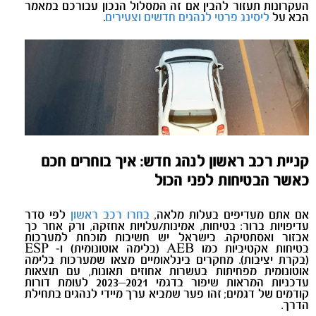
העקרונות תעזור להבין אם זה המסלול הנכון עבורכם במאמר
הבא על
ליסינג פרטי לנהגים חדשים וצעירים
.
קניית רכב ראשון לנהג חדש: איך בוחרים חכם
כאשר הבטיחות לפני הכול
אם אתם מעדיפים בעלות מלאה,
בחרו רכב ראשון
לפי סדר
עדיפויות ברור: בטיחות, אמינות/עלויות אחזקה, ורק אחר כך
אבזור ואסתטיקה. בישראל יש חשיבות מוכחת למערכות
בטיחות אקטיביות כמו
AEB
(בלימה אוטונומית) ו-
ESP
(בקרת יציבות). מחקרים בינלאומיים מצאו שמערכות בלימה
אוטונומית מפחיתות בעשרות אחוזים תאונות, עם תוצאות
עדכניות המראות שיפור בדגמי 2021–2023 לעומת דורות
קודמים של דגמים; זהו פער שמביא ערך מיידי לנהגים בתחילת
הדרך
.