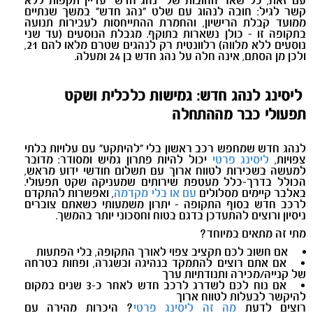
עם זאת, כל שאר החובות של "נהג חדש" עדיין תקפות ללא
קשר לגיל: חובה לנהוג עם שלט "נהג חדש" במשך שנתיים
ממועד קבלת הרישיון, והחמרת ההתייחסות לעבירות תנועה
בתקופה זו - כולן נשארות בתוקף
.
מגבלת הנוסעים (עד שני
נוסעים ללא מלווה) רלוונטית רק לנהגים שטרם מלאו להם 21,
ולכן מן הסתם, אינה חלה על נהג חדש בן 24 ומעלה.
ליסינג לנהג חדש: גמישות כלכלית ושקט
תפעולי כבר מההתחלה
לנהג חדש שמחפש רכב ראשון בלי “להיתקע” עם עלויות בלתי
צפויות,
ליסינג פרטי
יכול להיות פתרון גמיש ומסודר: מדובר
למעשה בשכירות לטווח ארוך עם תשלום חודשי ידוע מראש,
הכולל בדרך-כלל מעטפת שירותים שמעניקה שקט תפעולי.
באלבר קיימים מסלולים
עם או בלי מקדמה
, ואפשרות להתקדם
לרכב חדש בסוף התקופה - יתרון משמעותי כשאתם צוברים
ניסיון ורוצים להתעדכן בדגם בטוח וחסכוני יותר בהמשך
.
מתי זה מתאים במיוחד
?
אם חשוב לכם תקציב צפוי לאורך התקופה, בלי הפתעות
אם אתם רוצים להתמקד בנהיגה ובשגרה, ופחות בטרחה
של קנייה/מכירה ותנודתיות ערך
אם נוח לכם לשדרג לרכב חדש לאחר כ-3 שנים במקום
להיקשר לבעלות לטווח ארוך
רוצים לדעת
מה זה ליסינג פרטי
? היכרות מהירה עם