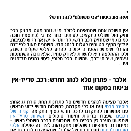
איזה סוג ביטוח “הכי משתלם” לנהג חדש
?
אין תשובה אחת שמתאימה לכולם. מי שנוהג מעט, מחזיק רכב
ותיק וזול ושולט בתקציב, לעיתים יבחר צד ג׳ (בתוספת חובה
כמובן). מי שמחזיק רכב חדש/יקר יותר או ישן אך רגיש לגניבות,
יעדיף מקיף. הטווחים לעלות לנהג חדש משתנים מאוד לפי דגם
והרגלי שימוש; הפערים יכולים להגיע לאלפי שקלים בשנה,
ולכן ההמלצה היא להשוות לא רק מחיר, אלא גובה השתתפות
עצמית, שירותי דרך, שמשות, רכב חלופי, כיסוי נהגים מזדמנים
ועוד.
אלבר - פתרון מלא לנהג החדש: רכב, טרייד-אין
וביטוח במקום אחד
אלבר מציעה לנהגים חדשים סל פתרונות תחת קורת גג אחת:
ליסינג פרטי
(עם או בלי מקדמה, בתשלום חודשי ידוע מראש)
עם אפשרות להתקדם לרכב חדש בסוף התקופה;
קנייה של
רכבים
שעברו בדיקות ותיעוד טיפולים;
ושירות טרייד-אין
שמפשט מעבר בין רכבים. למי שמכוונים לרכב חשמלי ראשון -
זמינות גם אופציות חשמליות מתקדמות. לצד זה פועלת
אלבי
סוכנות לביטוח
(חברת בת של אלבר), שמאפשרת לרכז גם את