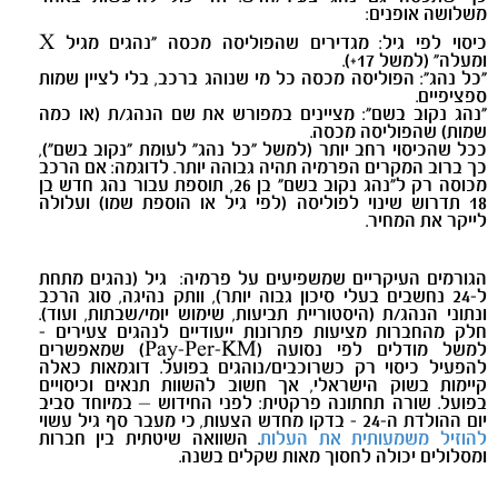
משלושה אופנים
:
כיסוי לפי גיל:
מגדירים שהפוליסה מכסה "נהגים מגיל
X
ומעלה" (למשל 17+)
.
"כל נהג": הפוליסה מכסה כל מי שנוהג ברכב, בלי לציין שמות
ספציפיים
.
"נהג נקוב בשם": מציינים במפורש את שם הנהג/ת (או כמה
שמות) שהפוליסה מכסה
.
ככל שהכיסוי רחב יותר (למשל "כל נהג" לעומת "נקוב בשם"),
כך ברוב המקרים הפרמיה תהיה גבוהה יותר. לדוגמה: אם הרכב
מכוסה רק ל"נהג נקוב בשם" בן 26, תוספת עבור נהג חדש בן
18 תדרוש שינוי לפוליסה (לפי גיל או הוספת שמו) ועלולה
לייקר את המחיר
.
הגורמים העיקריים שמשפיעים על פרמיה
:
גיל (נהגים מתחת
ל-24 נחשבים בעלי סיכון גבוה יותר),
וותק נהיגה
,
סוג הרכב
ונתוני הנהג/ת (היסטוריית תביעות, שימוש יומי/שבתות, ועוד).
חלק מהחברות מציעות פתרונות ייעודיים לנהגים צעירים -
למשל מודלים לפי נסועה
(Pay-Per-KM)
שמאפשרים
להפעיל כיסוי רק כשרוכבים/נוהגים בפועל. דוגמאות כאלה
קיימות בשוק הישראלי, אך חשוב להשוות תנאים וכיסויים
בפועל. שורה תחתונה פרקטית: לפני החידוש – במיוחד סביב
יום ההולדת ה-24 - בדקו מחדש הצעות, כי מעבר סף גיל עשוי
להוזיל משמעותית את העלות
. השוואה שיטתית בין חברות
ומסלולים יכולה לחסוך מאות שקלים בשנה.