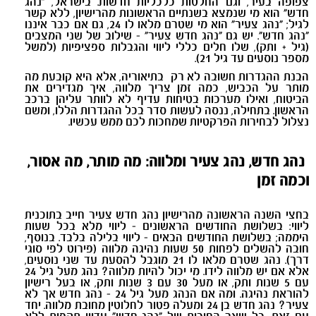
צפופה בעיר, וגם החלטות כלכליות חדשות. בישראל, "נהג
חדש" הוא מי שנמצא בשנתיים הראשונות מהרישיון, ללא קשר
לגיל; "נהג צעיר" הוא מי שטרם מלאו לו 24, גם אם כבר איננו
"נהג חדש". יש גם "נהג חדש צעיר" - שילוב של שני המצבים
(גיל + ותק), שלו חלים כללי ליווי והגבלות ספציפיות (למשל
מספר נוסעים עד גיל 21)‏.
הבנת ההגדרות חשובה לא רק בתיאוריה, אלא היא קובעת מה
מותר על הכביש, כמה זמן צריך מלווה, איך מגדירים את
הביטוח, ואילו מערכות בטיחות עדיף לא לוותר עליהן ברכב
הראשון. בתחילה, ננסה לעשות סדר בכל ההגדרות הללו, ומשם
נצלול לבחירות הפרקטיות שמחכות לכם ממש עכשיו
.
נהג חדש, נהג צעיר ומלווה: מה מותר, מה אסור,
וכמה זמן
בחצי השנה הראשונה מהרישיון נהג חדש צעיר חייב בתוכנית
ליווי: בשלושת החודשים הראשונים - ליווי מלא בכל שעות
היממה; בשלושת החודשים הבאים - ליווי בלילה בלבד. בנוסף,
חובה להשלים לפחות 50 שעות נהיגה מלוּוה (פירוט לפי סוגי
דרך). נהג שטרם מלאו לו 21 מוגבל להסעת עד שני נוסעים,
אלא אם יש מלווה לידו. מי יכול להיות מלווה? נהג מעל גיל 24
עם 5 שנות ותק, או מעל 30 עם 3 שנות ותק, או בעל רישיון
להוראת נהיגה. ומה אם הנהג מעל גיל 24 - נהג חדש אך לא
צעיר? נהג חדש בן 24 ומעלה פטור לחלוטין מחובת מלווה. יחד