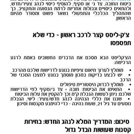
ביטוח החובה, צד ג׳ או מקיף, להוסיף כיסוי לנהג צעיר/חדש,
ולהתאים כיסויים וגבולות אחריות לרמת הנסועה והתקציב, כך
שהתהליך הכלכלי והתפעולי נשאר פשוט ומסודר מהיום
הראשון.
צ’ק-ליסט קצר לרכב ראשון - כדי שלא
תפספסו
הצ’קליסט הבא מסכם את הדברים החשובים באמת לרגע
הרכישה:
מומלץ לערוך תיאום ציפיות בנוגע לדרישות שלכם מהרכב
יש לבצע בדיקות במכון מוסמך בנוגע למצבו המכני של
הרכב
מומלץ לבדוק היסטוריית טיפולים
התאימו את הביטוח: חובה + צד ג׳/מקיף לפי הדרישות
שלכם: ניתן לעשות הגבלת ק"מ וכך להקטין את עלות הביטוח
שננו את כללי הנהיגה לנהג חדש/צעיר: ליווי, הגבלת
נוסעים עד גיל 21, שעות נהיגה - כדי להימנע מקנסות וסיכון
סיכום: המדריך המלא לנהג החדש: בחירות
קטנות שעושות הבדל גדול