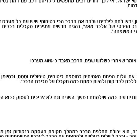
י ישראל. אי לכך הורים רבים מחפשים לילדיהם רכב עם רמת בטיחות 
מות.
דים בני 18 שרק הוציאו רישיון, ירצו לתת לילדים שלהם את הרכב הכי בטיחותי שיש ע
סינג הפרטי של אלבר מאצ', נהגים חדשים וצעירים מקבלים רכבים 
ני המשפחה".
 את עלות הפחת האמיתית בתוספת ביטוחים, טיפולים וטסט, ובסיומן
ללכת לבדיקות ולהיות במתח כמה תקבלו על מכירת הרכב".
תם יודעים כמה שילמתם במשך השנים וגם לא צריכים לעסוק בבוא ה
בה, הוא יכולת החלפת הרכב במהלך תקופת העסקה בנקודות זמן מו
היפך - ובכך לשלוט בעלויות ולהתאים את הרכב לצרכיו המשפחתיים ה