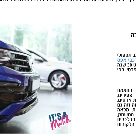
ה
ג תפעולי
כבי אפס
. יש לה ניסיון של כמעט 30 שנה
רטי לפי
: התאמת
צעירים,
 אחוזים,
 וזה גם
ות מלאה
 המשחק,
הכלכלית
הלקוחות