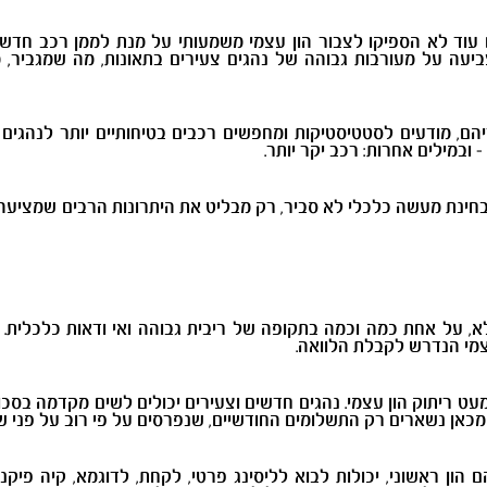
 עוד לא הספיקו לצבור הון עצמי משמעותי על מנת לממן רכב חדש.
ביעה על מעורבות גבוהה של נהגים צעירים בתאונות, מה שמגביר, 
יהם, מודעים לסטטיסטיקות ומחפשים רכבים בטיחותיים יותר לנהגים 
במילים אחרות: רכב יקר יותר.
בחינת מעשה כלכלי לא סביר, רק מבליט את היתרונות הרבים שמציע
 על אחת כמה וכמה בתקופה של ריבית גבוהה ואי ודאות כלכלית. נ
מי הנדרש לקבלת הלוואה.
מעט ריתוק הון עצמי. נהגים חדשים וצעירים יכולים לשים מקדמה בס
מכאן נשארים רק התשלומים החודשיים, שנפרסים על פי רוב על פני ש
להם הון ראשוני, יכולות לבוא לליסינג פרטי, לקחת, לדוגמא, קיה פ