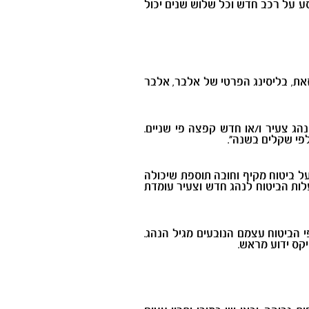
ע על רכב חדש וכל שלוש שנים יכול
זאת, בליסינג הפרטי של אלבר, אלבר
ג צעיר ו/או חדש קפצה פי שניים.
פי שקלים בשנה".
ר, נועה וולודרסקי: "רק לשם המחשה, עבור קיה פיקנטו חדשה, נהג חדש (מגיל 24) ישלם על ביטוח מקיף וחובה תוספת שיכולה
לו בליסינג פרטי, עלות הביטוח לנהג חדש וצעיר עומדת
 הביטוח עצמם הנובעים מגיל הנהג.
קס ידוע מראש.