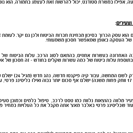
, אפילו במשרת סטודנט, יכול להרשות זאת לעצמו. בתמורה, הוא נוס
וצעירים
:
ם הוא עסק הכרוך בסיכון מבחינת חברות הביטוח ולכן גם יקר. לעומת 
י של העסקה באופן שמאפשר חסכון משמעותי.
ה האחרונה בעשרות אחוזים, בהתאם לסוג הרכב. עלות הביטוח של נה
ב בתוספת עלות ביטוח של כמה עשרות שקלים בחודש - זה חסכון של אל
מנהלת הליסינג הפרטי באלב
להגיע לאלפי שקלים בשנה, נהג חדש צעיר (מגיל 17 וותק פחות משנה) ישלם אף סכום יותר גבוה ואי
ר מלווה בהוצאות נלוות כמו טסט לרכב, טיפול בלמים וכמובן סעיפי
וד שבליסינג פרטי באלבר מאצ' אתה מקבל את כל העלויות במחיר פי