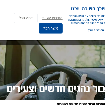
×
שלך חשובה שלנו
נג פרטי
ליסינג תפעולי
השכרת רכב
שירותים נוספים
כתבות ומא
אנחנו משתמשים בעוגיות כדי לשפר את חווית הגלישה 
הגדרות עוגיות
דחה הכל
שלך. להציג תכנים מותאמים אישית ולנתח את התנועה 
באתר. לחיצה על “אשר הכל” מהווה הסכמה לשימוש 
אשר הכל
 ההגדרות שלך.
בור נהגים חדשים וצעירים
 הפרטי עבור נהגים חדשים וצעירים