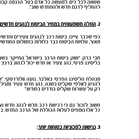
ששווה לכל כיס. למעשה כל אדם בעל הכנסה קבועה
להחליף לדגם חדש ולהתחדש שוב".
2.
הוזלה משמעותית במחיר הביטוח לנהגים חדשים 
כפי שכבר ציינו, ביטוח רכב לנהגים צעירים וחדשי
מאצ', עלויות הביטוח כבר כלולות בתשלום החודש
חבי ברק: "שוק ביטוח הרכב בישראל התייקר בשנ
בליסינג פרטי, נהג צעיר או חדש יכול לנהוג ברכ
רק על עשרות שקלים בודדים בחודש."
חשוב לזכור גם כי רכישת רכב חדש לנהג חדש וצעי
כל אלו נוספים לעלות הכוללת של הרכב החדש, בע
3.
נגישות למכוניות בטוחות יותר
: