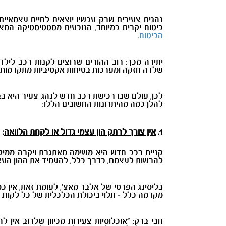
נהגים צעירים שרק עכשיו יוצאים לחיים עצמאיים
ביטוח יקרים במיוחד, הנובעים מסטטיסטיקה המצ
הביטוח
.
יתירה מכך: רוב ההורים שרוצים לקנות רכב לילד
שלדה חזקה ומערכות בטיחות אקטיביות מתקדמות - ו
לכן, עולם שבו רכישת רכב חדש לנהג צעיר היא ב
להלן כמה מהיתרונות החשובים הללו:
1.
אין צורך לרתק הון עצמי גדול או לקחת הלוואה
:
קניית רכב חדש היא משימה מאתגרת ויקרה ממילא,
להרשות לעצמם, בדרך כלל, להעמיד את ההון העצ
בליסינג הפרטי של אלבר מאצ', לעומת זאת, אין כ
מקדמה כלל - תלוי ביכולת הכלכלית של כל לקוח. 
חבי ברק: "אוכלוסיות צעירות מכיוון שלרוב אין 