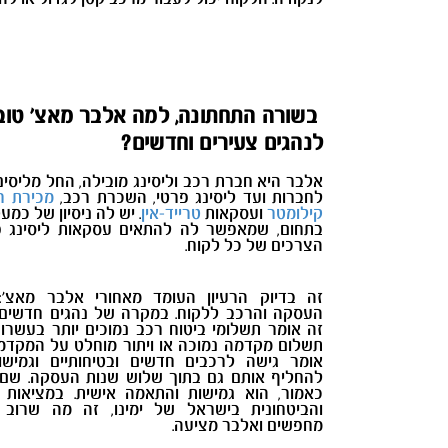
בשורה התחתונה, למה אלבר מאצ' טוב
לנהגים צעירים וחדשים?
אלבר היא חברת רכב וליסינג מובילה, החל מליסינ
לחברות ועד ליסינג פרטי, השכרת רכב,
מכירת ר
קילומטר
ועסקאות
טרייד-אין
בתחום, שמאפשר לה להתאים עסקאות ליסינג פ
הצרכים של כל לקוח.
זה בדיוק הרעיון העומד מאחורי אלבר מאצ'
העסקה והרכב ללקוח. במקרה של נהגים חדשים ו
זה אומר תשלומי ביטוח רכב נמוכים יותר בעשרות
תשלום מקדמה נמוכה או ויתור מוחלט על המקדמה
אומר גישה לרכבים חדשים ובטיחותיים וגמיש
להחליף אותם גם בתוך שלוש שנות העסקה. שם
כאמור, הוא גמישות והתאמה אישית. במציאות 
והביטחונית בישראל של ימינו, זה מה שרוב 
מחפשים ואלבר מציעה.