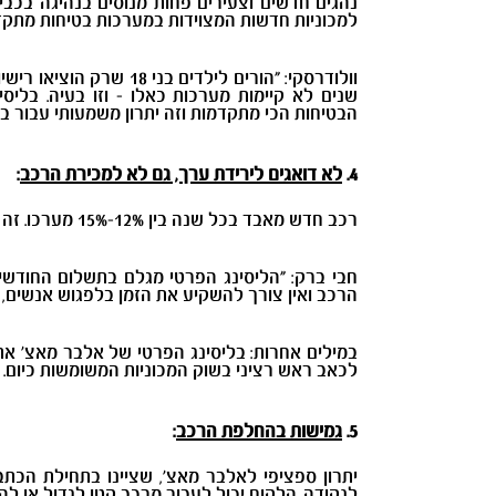
נהגים חדשים וצעירים פחות מנוסים בנהיגה בכביש
למכוניות חדשות המצוידות במערכות בטיחות מתקד
וולודרסקי: "הורים ליל
שנים לא קיימות מערכות כאלו - וזו בעיה. בלי
הבטיחות הכי מתקדמות וזה יתרון משמעותי עבור ב
4.
לא דואגים לירידת ערך, גם לא למכירת הרכב
:
רכב חדש מאבד בכל שנה בין 12%-15% מערכו. זה אומר שאחרי כשלוש שנים, הרכב מאבד כ-40% מערכו.
חבי ברק: "הליסינג הפרטי מגלם בתשלום החודשי
הרכב ואין צורך להשקיע את הזמן בלפגוש אנשים, 
במילים אחרות: בליסינג הפרטי של אלבר מאצ' א
לכאב ראש רציני בשוק המכוניות המשומשות כיום.
5.
גמישות בהחלפת הרכב
:
יתרון ספציפי לאלבר מאצ', שציינו בתחילת הכת
לנקודה. הלקוח יכול לעבור מרכב קטן לגדול או ל