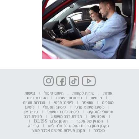
אודות
|
שירות לקוחות
|
תיאום טיפול
|
נגישות
|
פרטיות
|
תובענות ייצוגיות
|
מערכת דיווח
מוסכים
|
אוואטר
|
ליסינג פרטי
|
הגדרות עוגיות
|
ליסינג מימוני פרטי
|
ליסינג תפעולי
|
ליסינג
תפעולי לעסקים
|
ליסינג לרכב חשמלי
|
טרייד אין
|
אופנועים
|
מכירת רכב משומש
|
מכירת רכב
|
המגזין של אלבר
|
תקנון אלבר BLISS
|
תקנון מגוון רכבים החל מ-30 ש"ח ליום
|
קריירה
באלבר
|
תקנון פעילות גולשים אלבר מאצ'