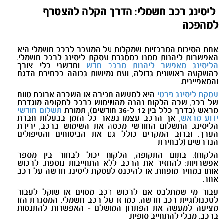
ליסינג רכב חשמלי: הדרך הקלה להצטרף
למהפכה
אחת הסיבות המרכזיות שמקלות על המעבר לרכב חשמלי היא
האפשרות ליהנות ממנו במסגרת עסקת ליסינג לרכב חשמלי.
הליסינג מאפשר ליהנות מרכב חדש
וחדשני בלי צורך
בהשקעה ראשונית גדולה, ועם גמישות גבוהה בבחירת הדגם
והמאפיינים.
עסקת ליסינג פרטי
היא למעשה חכירה או השכרה ארוכת טווח
של רכב, שבה הלקוח נהנה מהשימוש ברכב לתקופה מוגדרת
מראש (בדרך כלל בין 12 ל-36 חודשים), תמורת
תשלום חודשי
ידוע מראש
, אך הרכב עצמו נשאר כל הזמן בבעלות חברת
הליסינג. התשלום החודשי מכסה את השימוש ברכב, ירידת
הערך, וברוב המקרים כולל גם את הביטוחים והטיפולים
הנדרשים (לבחירת
הלקוח). בתום התקופה, הלקוח יכול לבחור בין מספר
אפשרויות: להחזיר את הרכב ללא התחייבות נוספת, לרכוש
אותו במחיר מופחת, או להיכנס לעסקת ליסינג חדשה על רכב
אחר.
עבור מי שמתלבט אם לרכוש רכב מסוים או שוקל לעבור
לטכנולוגיית רכב חדשה, כמו זו של רכב חשמלי, המסגרת הזו
מציעה למעשה את הפתרון המושלם - האפשרות להתנסות
ברכב, מבלי להתחייב סופית.