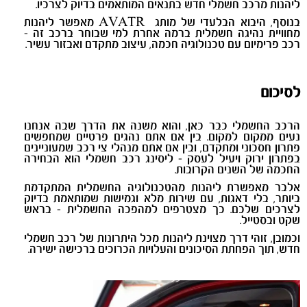
ליהנות מרכב חשמלי חדש בתנאים המותאמים בדיוק לצרכיו.
בנוסף, היבוא הבלעדי של מותג
AVATR מאפשר ליהנות
מחוויית נהיגה חשמלית ברמה אחרת למי שבוחר ברכב זה
-
רכב פרימיום עם טכנולוגיה חכמה, עיצוב מתקדם ואבזור עשיר.
לסיכום
הרכב החשמלי כבר כאן, והוא משנה את הדרך שבה אנחנו
נעים ממקום למקום. בין אם אתם נהגים פרטיים שמחפשים
פתרון חסכוני ומתקדם, ובין אם אתם מנהלי צי רכב שמעוניינים
בפתרון ירוק ויעיל לעסק - ליסינג רכב חשמלי הוא הבחירה
החכמה של השנים הקרובות.
אלבר מאפשרת ליהנות מהטכנולוגיה החשמלית המתקדמת
ביותר, בלי דאגות, עם שירות מלא וגמישות שמותאמת בדיוק
לצרכים שלכם. כך מצטרפים למהפכה החשמלית - בראש
שקט ובסטייל.
וכמובן, זוהי דרך מצוינת ליהנות מכל היתרונות של רכב חשמלי
חדש, תוך הפחתת הסיכונים והעלויות הכרוכים ברכישה ישירה.