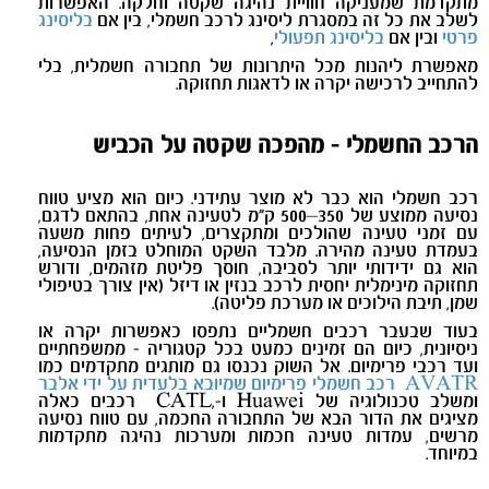
מתקדמת שמעניקה חוויית נהיגה שקטה וחלקה. האפשרות
לשלב את כל זה במסגרת ליסינג לרכב חשמלי, בין אם
בליסינג
פרטי
ובין אם
בליסינג תפעולי
,
מאפשרת ליהנות מכל היתרונות של תחבורה חשמלית, בלי
להתחייב לרכישה יקרה או לדאגות תחזוקה
.
הרכב החשמלי - מהפכה שקטה על הכביש
רכב חשמלי הוא כבר לא מוצר עתידני. כיום הוא מציע טווח
נסיעה ממוצע של 350–500 ק"מ לטעינה אחת, בהתאם לדגם,
עם זמני טעינה שהולכים ומתקצרים, לעיתים פחות משעה
בעמדת טעינה מהירה. מלבד השקט המוחלט בזמן הנסיעה,
הוא גם ידידותי יותר לסביבה, חוסך פליטת מזהמים, ודורש
תחזוקה מינימלית יחסית לרכב בנזין או דיזל (אין צורך בטיפולי
שמן, תיבת הילוכים או מערכת פליטה).
בעוד שבעבר רכבים חשמליים נתפסו כאפשרות יקרה או
ניסיונית, כיום הם זמינים כמעט בכל קטגוריה - ממשפחתיים
ועד רכבי פרימיום. אל השוק נכנסו גם מותגים מתקדמים כמו
AVATR
רכב חשמלי פרימיום שמיובא בלעדית על ידי אלבר
ומשלב טכנולוגיה של Huawei ו-
,
CATL רכבים כאלה
מציגים את הדור הבא של התחבורה החכמה, עם טווח נסיעה
מרשים, עמדות טעינה חכמות ומערכות נהיגה מתקדמות
במיוחד.