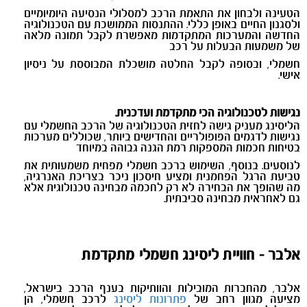
הטעינה ולבחון את התאמת הרכב למסלולי הנסיעה היומיומיים
ולסגנון החיים באופן כללי. ההתנסות הממושכת עם הטכנולוגיה
החדשה והמערכות המתקדמות מאפשרת לקבל תמונה מלאה
של משמעות הבעלות על רכב
חשמלי, ובסופה לקבל החלטה מושכלת המבוססת על ניסיון
אישי.
נגישות לטכנולוגיה הכי מתקדמת ועדכנית.
הליסינג מעניק גישה לחזית הטכנולוגיה של הרכב החשמלי עם
נגישות לדגמים הפופולריים והחדישים ביותר, שכוללים מערכות
בטיחות חכמות המספקות רמת הגנה גבוהה במיוחד
לנוסעים. בנוסף, השימוש ברכב חשמלי מפחית משמעותית את
טביעת הרגל הפחמנית ומציע חיסכון ניכר בצריכת האנרגיה,
מה שהופך את הבחירה לא רק לחכמה מבחינה טכנולוגית אלא
גם לאחראית מבחינה סביבתית.
אלבר - חוויית ליסינג חשמלי מתקדמת
אלבר, מהחברות המובילות והוותיקות בענף הרכב בישראל,
מציעה מגוון רחב של
פתרונות ליסינג
לרכב חשמלי, הן