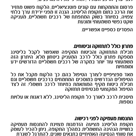
פרסום והתמקחות עם קונים פוטנציאליים, הלקוח פשוט מחזיר
את הרכב בתום תקופת הליסינג. הגנה זו מפני ירידת ערך בלתי
צפויה, במיוחד בשוק המתפתח של רכבים חשמליים, מעניקה
שקט נפשי משמעותי ומונעת
הפסדים כספיים אפשריים.
פתרון כולל לתחזוקה וביטוחים.
חבילת התחזוקה והביטוח המקיפה שאפשר לקבל בליסינג
מספקת פתרון כולל לרכב המעניק ביטחון מלא. היתרון הזה
משמעותי עוד יותר במקרה של רכבים חשמליים הדורשים ידע
ומומחיות
מאד ספציפיים לצורך הטיפול בהם. כך הלקוח מקבל את כל
הטיפולים הנדרשים במוסכים המתמחים ברכבים חשמליים וגם
חבילת ביטוח מקיף המותאמת במיוחד לרכב חשמלי. זה לצד
הטיפול המקצועי מבטיחים תחזוקה
מיטבית לרכב לאורך כל תקופת הליסינג, ללא דאגות או עלויות
נוספות.
התנסות מעמיקה לפני רכישה.
תקופת הליסינג מציעה הזדמנות מצוינת להתנסות מעמיקה
בחוויית הנהיגה החשמלית. במהלך התקופה, ניתן להכיר לעומק
את טווחי הנסיעה האמיתיים בתנאים שונים, להתרגל לשגרת