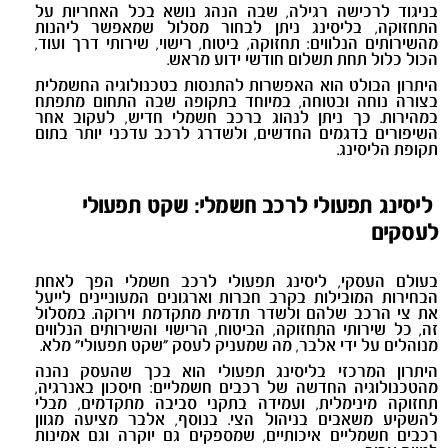
בניגוד לרכישה רגילה, שבה הנהג נושא בכל האחריות על
התחזוקה, בליסינג ניתן לבחור מסלול שמאפשר ליהנות
מהשירותים הנלווים: תחזוקה, ביטוח, רישוי, שירותי דרך ועוד,
הכול כלול תחת תשלום חודשי ידוע מראש.
היתרון הבולט הוא האפשרות להתנסות בטכנולוגיה החשמלית
בצורה נוחה ובטוחה, במיוחד בתקופה שבה התחום מתפתח
במהירות. כך ניתן לנהוג ברכב חשמלי חדיש, לעקוב אחר
השיפורים בדגמים החדשים, ולשדרג לרכב עדכני יותר בתום
תקופת הליסינג.
ליסינג תפעולי לרכב חשמלי: שקט תפעולי
לעסקים
בעולם העסקי, ליסינג תפעולי לרכב חשמלי הפך לאחת
הבחירות המובילות בקרב חברות וארגונים המעוניינים לייעל
את צי הרכב שלהם ולשדר תדמית מתקדמת וירוקה. במסלול
זה, כל שירותי התחזוקה, הביטוח, הרישוי והשירותים הנלווים
מנוהלים על ידי אלבר, מה שמעניק לעסק “שקט תפעולי” מלא.
היתרון המרכזי בליסינג תפעולי הוא בכך שהעסק נהנה
מהטכנולוגיה החדשה של רכבים חשמליים: חיסכון באנרגיה,
תחזוקה מינימלית, ועמידה בתקני סביבה מתקדמים, מבלי
להשקיע משאבים בניהול הצי. בנוסף, אלבר מציעה מגוון
רכבים חשמליים איכותיים, שמספקים גם יוקרה וגם אמינות