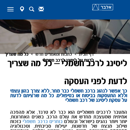
map-
Search
Contact
Toggle
marker
navigation
>
>
דף הבית
כתבות ומאמרים חדש
כל מה שצריך
לדעת על ליסינג לרכב חשמלי
ליסינג לרכב חשמלי – כל מה שצריך
לדעת לפני העסקה
כך אפשר לנהוג ברכב חשמלי כבר מחר, ללא צורך בהון עצמי
וללא התעסקות בביטוח או בטיפולים. כל מה שרציתם לדעת
על עסקת ליסינג של רכב חשמלי
המעבר לרכבים חשמליים הוא כבר לא טרנד, אלא מהפכה
אמיתית שמעצבת מחדש את עולם הרכב. בשנים האחרונות,
יותר ויותר נהגים בישראל ובעולם
בוחרים ברכב חשמלי
בזכות
שילוב מנצח של חדשנות, יעילות סביבתית, וטכנולוגיה