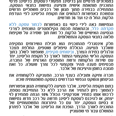
במסלולים פרטיים והן בליסינג תפעולי לעסקים. בליסינג פרטי
התוכנית מותאמת אישית ומציעה גמישות בתנאי העסקה,
המתחילה בבחירה מתוך מגוון של רכבים חשמליים חדשים
ונמשכת באפשרות להתאים את תקופת הליסינג לפי העדפת
הלקוח, החל מ-12 ועד 36 חודשים.
הגמישות באה לידי ביטוי גם באפשרות
לבחור עסקה ללא
מקדמה כלל
, ובהתאמת מכסת הקילומטרים השנתית לצרכי
הנסיעה האישיים של הלקוח, כל זאת תוך שמירה על שקיפות
מלאה בתנאי העסקה והתשלומים.
חלק אינטגרלי מהתוכנית הוא חבילת השירותים המקיפה
שאלבר מציעה, הכוללת טיפולים שוטפים, החלפת מצבר
וגלגלים במידת הצורך,
וביטוחים מקיפים
, שאפשר לשלב בתוך
העסקה. הליווי המקצועי הצמוד לאורך כל תקופת הליסינג, יחד
עם שירות הלקוחות ורשת המוסכים הארצית של החברה,
מבטיחים מענה מהיר ומקצועי לכל צורך שעולה. כל זאת
מגובה בחוסן והיציבות של אלבר,
חברה ותיקה ומובילה בענף הרכב, המעניקה ללקוחותיה את
הביטחון והשקט הנפשי הנדרשים בעסקה משמעותית שכזו.
בתום תקופת הליסינג, אלבר מציעה ללקוחותיה מגוון אפשרויות
להמשך: ניתן להחזיר את הרכב ללא כל התחייבות נוספת,
לרכוש אותו במחיר אטרקטיבי הכולל 10% הנחה ממחירון לוי
יצחק, או להיכנס לעסקת ליסינג חדשה על רכב חדש. גמישות
זו בסיום העסקה, יחד עם כל היתרונות המשמעותיים של
התוכנית לאורך הדרך, הופכת את הליסינג של אלבר לפתרון
המושלם עבור מי שמעוניין