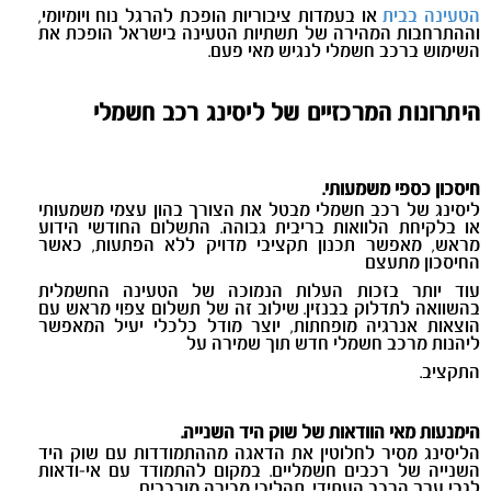
הטעינה בבית
או בעמדות ציבוריות הופכת להרגל נוח ויומיומי,
וההתרחבות המהירה של תשתיות הטעינה בישראל הופכת את
השימוש ברכב חשמלי לנגיש מאי פעם.
היתרונות המרכזיים של ליסינג רכב חשמלי
חיסכון כספי משמעותי
.
ליסינג של רכב חשמלי מבטל את הצורך בהון עצמי משמעותי
או בלקיחת הלוואות בריבית גבוהה. התשלום החודשי הידוע
מראש, מאפשר תכנון תקציבי מדויק ללא הפתעות, כאשר
החיסכון מתעצם
עוד יותר בזכות העלות הנמוכה של הטעינה החשמלית
בהשוואה לתדלוק בבנזין. שילוב זה של תשלום צפוי מראש עם
הוצאות אנרגיה מופחתות, יוצר מודל כלכלי יעיל המאפשר
ליהנות מרכב חשמלי חדש תוך שמירה על
התקציב.
הימנעות מאי הוודאות של שוק היד השנייה.
הליסינג מסיר לחלוטין את הדאגה מההתמודדות עם שוק היד
השנייה של רכבים חשמליים. במקום להתמודד עם אי-ודאות
לגבי ערך הרכב העתידי, תהליכי מכירה מורכבים,