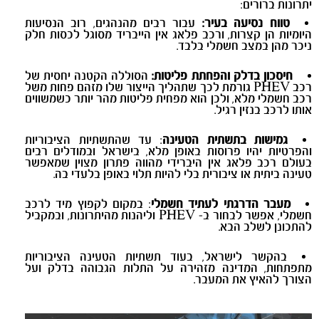
יתרונות ברורים:
טווח נסיעה בעיר:
עבור רבים מהנהגים, רוב הנסיעות
היומיות הן קצרות, ורכב פלאג אין הייבריד מסוגל לכסות חלק
ניכר מהן במצב חשמלי בלבד.
חיסכון בדלק והפחתת פליטות:
הסוללה הקטנה יחסית של
רכב PHEV גורמת לכך שתהליך הייצור שלו מזהם פחות משל
רכב חשמלי מלא, ולכן הוא מפחית פליטות מהר יותר כשמשווים
אותו לרכב בנזין רגיל.
גמישות בתשתית הטעינה
: עד שהתשתיות הציבוריות
והפרטיות יהיו פרוסות באופן מלא, בישראל ובמודלים רבים
בעולם רכב פלאג אין היברידי מהווה פתרון מצוין שמאפשר
טעינה ביתית או ציבורית בלי להיות תלוי באופן בלעדי בה.
מעבר הדרגתי לעתיד חשמלי
: במקום לקפוץ מיד לרכב
חשמלי, אפשר לבחור ב- PHEV וליהנות מהיתרונות, ובמקביל
להתכונן לשלב הבא.
בהקשר לישראל, בעוד תשתיות הטעינה הציבוריות
מתפתחות, המדינה מזהירה על התלות הגבוהה בדלק ועל
הצורך להאיץ את המעבר.