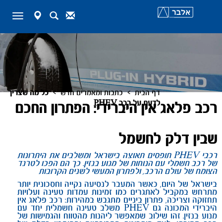
map-
Search
Contact
Toggle
marker
navigation
>
>
דף הבית
כתבות ומאמרים חדש
כל מה שצריך
לדעת על רכב PHEV
רכב פלאג אין היברידי: הפתרון החכם
שבין דלק לחשמל
רכבי
PHEV
תופסים תאוצה בישראל ומשלבים את היתרונות
של רכב חשמלי עם הנוחות של מנוע בנזין. כך הם הפכו לטרנד
הצומח של עולם הרכב, ולפתרון המעשי לשנים הקרובות
בישראל של היום, כאשר המעבר לנסיעה נקייה וחסכונית יותר
מתרחש במקביל לאתגרים כמו זמינות עמדות טעינה ועלויות
תחזוקה וצריכה, פתרון ביניים מתגבש במהירות: רכב פלאג אין
היברידי המכונה גם
PHEV
משלב טעינה חשמלית יחד עם
מנוע בנזין. זהו שילוב שמאפשר ליהנות מהטווח והגמישות של