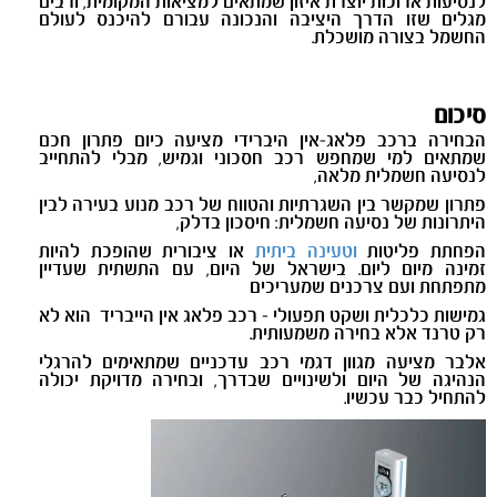
לנסיעות ארוכות יוצרת איזון שמתאים למציאות המקומית, ורבים
מגלים שזו הדרך היציבה והנכונה עבורם להיכנס לעולם
החשמל בצורה מושכלת.
סיכום
הבחירה ברכב פלאג-אין היברידי מציעה כיום פתרון חכם
שמתאים למי שמחפש רכב חסכוני וגמיש, מבלי להתחייב
לנסיעה חשמלית מלאה,
פתרון שמקשר בין השגרתיות והטווח של רכב מנוע בעירה לבין
היתרונות של נסיעה חשמלית: חיסכון בדלק,
הפחתת פליטות
וטעינה ביתית
או ציבורית שהופכת להיות
זמינה מיום ליום. בישראל של היום, עם התשתית שעדיין
מתפתחת ועם צרכנים שמעריכים
גמישות כלכלית ושקט תפעולי - רכב פלאג אין הייבריד הוא לא
רק טרנד אלא בחירה משמעותית.
אלבר מציעה מגוון דגמי רכב עדכניים שמתאימים להרגלי
הנהיגה של היום ולשינויים שבדרך, ובחירה מדויקת יכולה
להתחיל כבר עכשיו.