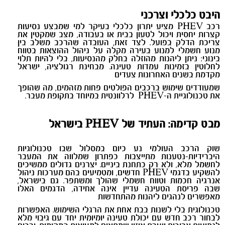
היבט כלכלי וצרכני
רכב PHEV מציע יתרון כלכלי בעיקר למי שמבצע נסיעות
קצרות יחסית ויכול לטעון בבית או בעבודה, מצב שמקטין את
צריכת הדלק בפועל. לצד זאת, העובדה שהרכב משלב בין
מנוע חשמלי למנוע בעירה מקלה על ניהול ההוצאות בטווח
בינוני: ניתן ליהנות מהוזלה בחלק מהנסיעות, בלי להיות תלוי
לחלוטין בזמינות עמדות טעינה. מבחינת רגולציה, ישראל
מקדמת בשנים האחרונות צעדים
שמעודדים שימוש ברכבים הפולטים פחות מזהמים, מה שהופך
את טכנולוגיית ה-PHEV לרלוונטית במיוחד בתקופת מעבר.
מבט קדימה: העתיד של
PHEV
בישראל
שוק הרכב העולמי נע כיום במסלול שבו טכנולוגיות
היברידיות-נטענות מתייצבות כפתרון שמלווה את המעבר
לחשמל מלא, ולא רק כתחנת ביניים. יצרנים גדולים ממשיכים
להשקיע בדגמי PHEV חדשים, ומטמיעים בהם מערכות ניהול
אנרגיה חכמות וטווח חשמלי שהולך ומשתפר. גם בישראל,
שבה פריסת הטעינה עדיין אינה אחידה, הדגמים האלו
מאפשרים לנהגים ליהנות מהתחדשות
טכנולוגית בלי לשנות בבת אחת את הרגלי השימוש. האפשרות
לבחור רכב חדש עם יכולת טעינה יומיומית יחד עם גיבוי מלא