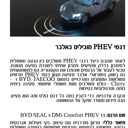
דגמי
PHEV
מובילים באלבר
לאחר שהבנו כיצד רכבי
PHEV
משלבים בין הנעה חשמלית
לחיסכון בדלק ומציעים פתרון אמיתי לשגרת נסיעה מגוונת,
טבעי לעבור אל הדגמים שהפכו את הקטגוריה הזו למשמעותית
גם בשוק הישראלי. אלבר מציעה מגוון דגמי
PHEV
חדשים
משלושת המותגים המרכזיים בתחום
BYD, JAECOO
ו
-
Chery –
כולם משלבים טווח חשמלי שימושי, טעינה ביתית
נוחה, וטכנולוגיות בטיחות
ובקרה עדכניות. כדי להבין במה כל דגם בולט ומה הוא מציע,
הנה פירוט מסודר שיקל על ההשוואה:
שם הדגם:
BYD SEAL 5 DMi Comfort PHEV 1.5
תיאור כללי:
סדאן מודרנית עם עיצוב נקי ויעילות אנרגטית
גבוהה, מתאימה לנסיעות עירוניות ויומיומיות בטעינה חשמלית