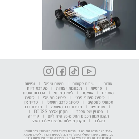
אודות
|
שירות לקוחות
|
תיאום טיפול
|
נגישות
|
פרטיות
|
תובענות ייצוגיות
|
מערכת דיווח
מוסכים
|
אוואטר
|
ליסינג פרטי
|
הגדרות עוגיות
|
ליסינג מימוני פרטי
|
ליסינג תפעולי
|
ליסינג
תפעולי לעסקים
|
ליסינג לרכב חשמלי
|
טרייד אין
|
אופנועים
|
מכירת רכב משומש
|
מכירת רכב
|
המגזין של אלבר
|
תקנון אלבר BLISS
|
תקנון מגוון רכבים החל מ-30 ש"ח ליום
|
קריירה
באלבר
|
תקנון פעילות גולשים אלבר מאצ'
אלבר הינה חברה מובילה בין חברות ליסינג בשוק הישראלי, בכל תחומי
פעילותה: ליסינג תפעולי וניהול ציי רכב לעסקים וחברות, ליסינג מימוני,
השכרת רכב, מכירת רכב מצי הליסינג והשכרה, טרייד אין, מימון לרכב