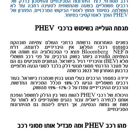
רכב מסורתי, לצד היתרונות הסביבתיים והחיסכון בדלק של
רכבים חשמליים. בשעה שהתשתית לטעינה רחבה עוד לא
הושלמה, במיוחד מחוץ לאזורי הביקוש המרכזיים, הפתרון של
PHEV
הופך לאטרקטיבי במיוחד
.
מגמת העלייה בשימוש ברכבי
PHEV
בשנים האחרונות נרשמת ברחבי העולם צמיחה מובהקת
בסגמנט רכבי הפלאג אין היברידיים. לדוגמה, דו“ח
מ־
NEF
Bloomberg
מצא כי הטכנולוגיה הזו חוותה את
הצמיחה המהירה ביותר בשוק הרכבים, על פני רכב חשמלי
מלא
(BEV)
והיברידי רגיל
.
בישראל, הנתונים מצביעים גם הם
על מעבר הדרגתי מסוגי מנועי דלק בלבד לסוגי הנעה חלופיים:
ברבעון האחרון של 2023 נרשמה
ירידה במספר הרכבים בעלי מנוע בנזין שנמכרו בישראל, בעוד
רכבים חשמליים הגיעו לכ-18% מכלל המכירות החדשות,
והרכבים ההיברידיים עמדו על כ-17%–19% מהשוק
.
היכולת של רכבי
PHEV
להוות גשר בין הדלק לחשמל הופכת
אותם לבחירה ריאלית עבור נהגים שמעדיפים לא לוותר על
טווח או נוחות הנסיעה, אך רוצים ליהנות גם מהיתרונות
הסביבתיים
.
מהו רכב
PHEV
ומה מבדיל אותו מסוגי רכב