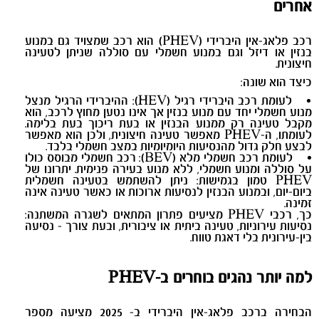
אחרים
רכב פלאג-אין היברידי (PHEV) הוא רכב שמצויד גם במנוע
בנזין או דיזל וגם במנוע חשמלי עם סוללה שניתן לטעינה
חיצונית.
כיצד הוא שונה:
לעומת רכב היברידי רגיל (HEV): ההיברידי הרגיל מנצל
מנוע חשמלי יחד עם מנוע בנזין אך אינו נטען מחוץ לרכב, הוא
מקבל טעינה רק ממנוע הבנזין או בעת ריכוך בעת בלימה.
לעומתו, ה-PHEV מאפשר טעינה חיצונית, ולכן הוא מאפשר
לבצע חלק גדול מהנסיעות היומיומיות במצב חשמלי בלבד.
לעומת רכב חשמלי מלא (BEV): רכב חשמלי מבוסס כולו
על סוללה ומנוע חשמלי, ללא מנוע בעירה פנימית. יתרונו של
PHEV טמון בגמישות: ניתן להשתמש בטעינה חשמלית
ביום-יום, ובמנוע הבנזין לנסיעות ארוכות או כאשר טעינה אינה
זמינה.
כך, רכבי PHEV מציעים פתרון המתאים לשגרה המשתנה:
נסיעות עירוניות, טעינה ביתית או ציבורית, ובעת צורך - נסיעה
בין-עירונית בלי דאגת טווח.
למה יותר נהגים בוחרים ב-
PHEV
הבחירה ברכב פלאג-אין היברידי ב- 2025 מציעה מספר