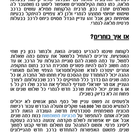
מלאה, כמו כמות הקילומטרים שאפשר ליסוע בו (שמעבר לה
משלמים יותר). נכון, מרבית הלקוחות ממילא עושים ברכב
שימוש יומיומי ממוצע לגמרי ולכן לא צפויים להיתקל בבעיות
אמיתיות כאן, אבל זהו עדיין הבדל מסוים ביחס לרכב בבעלות
פרטית מלאה לגמרי.
אז איך בוחרים
?
לקוחות שינסו להכריע בסוגיה הזאת, ולבחור נכון בין שתי
האופציות, צריכים להתחיל בלשאול את עצמם כמה שאלות.
למשל, עד כמה משנה להם סוגיית הבעלות על הרכב. או עד
כמה חשוב להם להיות פטורים ממכירת הרכב בתום התקופה.
אחרים יצטרכו לוודא שהקילומטראז' הצפוי שלהם מאחורי
ההגה יכול להתמודד עם ההסכם עליו חתמו מול החברה, או כל
כמה שנים הם בדרך כלל מחזיקים כל רכב שבבעלותם. לצורך
העניין, אם מר ישראלי מעדיף להחליף את הרכב שלו רק כל 5
או 6 שנים, יכול להיות שרכב חדש לגמרי כל שלוש שנים או
פחות זה לא בדיוק בשבילו.
ולפעמים זה פשוט עניין של כסף. המון אנשים לא יכולים
להמציא סכום של 140,000 שקלים ומעלה הנדרש עבור רכישת
מכונית משפחתית סטנדרטית חדשה. העובדה הזאת לרוב
מובילה אותם להתפשר על
מכוניות משומשות
בנות כמה שנים.
אבל אם יש אפשרות לשלם מקדמה צנועה בהרבה בעסקת
ליסינג פרטי, ומשם להתנהל עם תשלום חודשי קבוע למשך
שנים, פתאום האפשרות להתחדש ברכב חדש מהניילונים