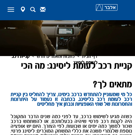
map-
Search
Contact
Toggle
marker
navigation
>
>
דף הבית
כתבות ומאמרים חדש
קניית רכב
לעומת ליסינג
קניית רכב לעומת ליסינג: מה הכי
מתאים לך?
כל מי שמעוניין להתחדש ברכב בימינו, צריך להחליט בין קניית
רכב לעומת רכב בליסינג. בכתבה זו נעמוד על היתרונות
והחסרונות של שתי האופציות ונבחן איך מחליטים
כשזה מגיע לשימוש ברכב, עד לפני כמה שנים הדבר המקובל
היה לקנות רכב פרטי שיהיה בבעלותכם, או להשתמש ברכב
שכור למשך כמה ימים או שבועות, לפי הצורך. היום יש אופציה
נוספת שלגמרי משנה את כללי המשחק המוכרים: ליסינג פרטי.