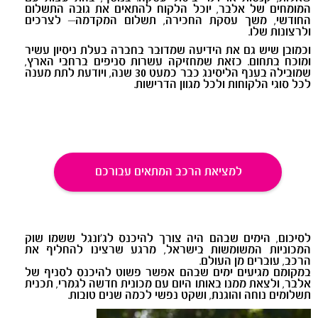
המומחים של אלבר, יוכל הלקוח להתאים את גובה התשלום
החודשי, משך עסקת החכירה, תשלום המקדמה– לצרכים
ולרצונות שלו.
וכמובן שיש גם את הידיעה שמדובר בחברה בעלת ניסיון עשיר
ומוכח בתחום. כזאת שמחזיקה עשרות סניפים ברחבי הארץ,
שמובילה בענף הליסינג כבר כמעט 30 שנה, ויודעת לתת מענה
לכל סוגי הלקוחות ולכל מגוון הדרישות.
למציאת הרכב המתאים עבורכם
לסיכום, הימים שבהם היה צורך להיכנס לג'ונגל ששמו שוק
המכוניות המשומשות בישראל, מרגע שרצינו להחליף את
הרכב, עוברים מן העולם.
במקומם מגיעים ימים שבהם אפשר פשוט להיכנס לסניף של
אלבר, ולצאת ממנו באותו היום עם מכונית חדשה לגמרי, תכנית
תשלומים נוחה והוגנת, ושקט נפשי לכמה שנים טובות.