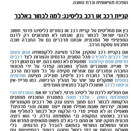
הופכת מציאותית וברת השגה.
קניית רכב או רכב בליסינג: למה לבחור באלבר
בין אם מחליטים על קניית רכב או בוחרים בליסינג פרטי, חשוב
לנהגי ישראל לבחור נכון, ואנחנו לא מתכוונים רק לדגם
הספציפי של המכונית. אנחנו מדברים גם על החברה שבה
תתבצע עסקת הרכב.
אם בקניית רכב עסקינן, אלבר מציעה ללקוחותיה
מגוון עצום
של רכבים למכירה
מכל הסוגים, הדגמים והצורות. לצד
רכבים
חדשים אפס קילומטר
שמעולם לא נסעו בהם, יש גם מגוון רכבי
יד שנייה שעוברים תהליך השבחה קפדני על ידי מכונאי
החברה ונמכרים עם אחריות מקיפה על כל מערכות הרכב.
בנוסף, אלבר כחברת רכב וליסינג מובילה, מציעה
שירותים
נוספים
שמקלים עוד יותר על תהליך הרכישה, כמו טרייד-אין
וביטוח לרכב
שתוכלו לקבל בתנאים מועדפים.
אם תחליטו ללכת על ליסינג פרטי, לאלבר יש את
התוכנית הכי
משתלמת בשוק - אלבר מאצ'
. במסגרת התוכנית מוזמנים
הלקוחות לבחור דגם מתוך היצע ענק של רכבים מקטגוריות
שונות, יצרניות שונות ואפילו שנות ייצור שונות. והכי מדהים?
שאפילו זה לא מחייב מדי. כי הלקוח יכול לבחור להחליף את
הרכב באמצע התקופה (כי המשפחה גדלה, כי הוא רוצה
מכונית חזקה יותר או סתם כי בא לו). פשוט מתאימים מחדש את
תנאי התשלום החודשי בהתאם להבדל בין הדגמים,
בלי
שאלות, קנסות או דמי ביטול עסקה. בנוסף, בהתייעצות עם