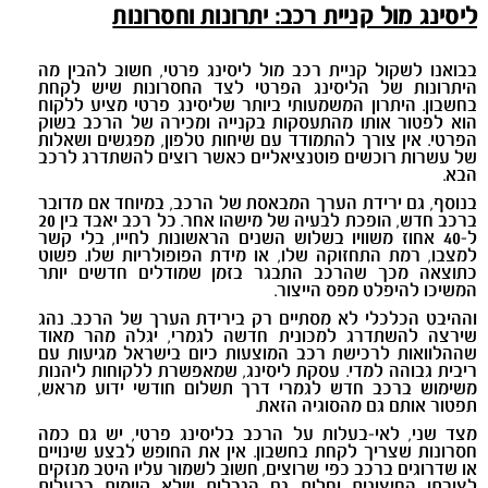
ליסינג מול קניית רכב: יתרונות וחסרונות
בבואנו לשקול קניית רכב מול ליסינג פרטי, חשוב להבין מה
היתרונות של הליסינג הפרטי לצד החסרונות שיש לקחת
בחשבון. היתרון המשמעותי ביותר שליסינג פרטי מציע ללקוח
הוא לפטור אותו מהתעסקות בקנייה ומכירה של הרכב בשוק
הפרטי. אין צורך להתמודד עם שיחות טלפון, מפגשים ושאלות
של עשרות רוכשים פוטנציאליים כאשר רוצים להשתדרג לרכב
הבא.
בנוסף, גם ירידת הערך המבאסת של הרכב, במיוחד אם מדובר
ברכב חדש, הופכת לבעיה של מישהו אחר. כל רכב יאבד בין 20
ל-40 אחוז משוויו בשלוש השנים הראשונות לחייו, בלי קשר
למצבו, רמת התחזוקה שלו, או מידת הפופולריות שלו. פשוט
כתוצאה מכך שהרכב התבגר בזמן שמודלים חדשים יותר
המשיכו להיפלט מפס הייצור.
וההיבט הכלכלי לא מסתיים רק בירידת הערך של הרכב. נהג
שירצה להשתדרג למכונית חדשה לגמרי, יגלה מהר מאוד
שההלוואות לרכישת רכב המוצעות כיום בישראל מגיעות עם
ריבית גבוהה למדי. עסקת ליסינג, שמאפשרת ללקוחות ליהנות
משימוש ברכב חדש לגמרי דרך תשלום חודשי ידוע מראש,
תפטור אותם גם מהסוגיה הזאת.
מצד שני, לאי-בעלות על הרכב בליסינג פרטי, יש גם כמה
חסרונות שצריך לקחת בחשבון. אין את החופש לבצע שינויים
או שדרוגים ברכב כפי שרוצים, חשוב לשמור עליו היטב מנזקים
לצורתו החיצונית וחלות גם הגבלות שלא קיימות בבעלות