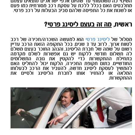
השינוי כה משמעותי עד שהיום אלפי ישראלים מוצאים עצמם
מתלבטים האם בכלל ללכת על עסקת רכב מסורתית כמו פעם
או לשנות את כל התפיסה שלהם סביב הבעלות על רכב פרטי.
ראשית,
מה זה בעצם ליסינג פרטי
?
מסלול של
ליסינג פרטי
הוא למעשה השכרה/חכירה של רכב
לטווח ארוך, לרוב עד 3 שנים. בכל התקופה הזאת הרכב עדיין
רשום על שמה של חברת הליסינג, והנהג החוכר בעצם משלם
לה תשלום חודשי. ללקוח יש גם אפשרות לשלם מקדמה
בתחילת ההתקשרות כדי להקטין את גובה התשלומים
החודשיים. בתום תקופת החכירה, הלקוח יכול להחליט האם
להמשיך לעסקת ליסינג חדשה, להעביר את הרכב לבעלותו
המלאה או להחזיר אותו לחברת הליסינג ולסיים את
ההתקשרות.