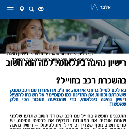
map-
Search
Contact
Toggle
marker
navigation
>
>
דף הבית
כתבות ומאמרים חדש
רישיון נהיגה
בינלאומי: למה הוא חשוב בהשכרת רכב בחו״ל?
רישיון נהיגה בינלאומי: למה הוא חשוב
בהשכרת רכב בחו״ל?
בא לכם לטייל ברחבי אירופה, ארה"ב או המזרח עם רכב מפנק
ששכרתם ולחוות את המדינה כמו מקומיים? אל תשכחו להוציא
רישיון נהיגה בינלאומי, כדי שהנסיעה תעבור הכי חלק
שאפשר!
מתכננים חופשה בחו״ל עם רכב שכור? חשוב שתדעו שלפני
שאתם אורזים את המזוודות ובודקים את כרטיסי הטיסה, יש
פריט חשוב נוסף שצריך וכדאי לדאוג לטיפולו – רישיון נהיגה