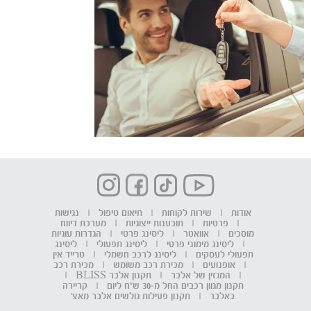
אודות
|
שירות לקוחות
|
תיאום טיפול
|
נגישות
|
פרטיות
|
תובענות ייצוגיות
|
מערכת דיווח
מוסכים
|
אוואטר
|
ליסינג פרטי
|
הגדרות עוגיות
|
ליסינג מימוני פרטי
|
ליסינג תפעולי
|
ליסינג
תפעולי לעסקים
|
ליסינג לרכב חשמלי
|
טרייד אין
|
אופנועים
|
מכירת רכב משומש
|
מכירת רכב
|
המגזין של אלבר
|
תקנון אלבר BLISS
|
תקנון מגוון רכבים החל מ-30 ש"ח ליום
|
קריירה
באלבר
|
תקנון פעילות גולשים אלבר מאצ'