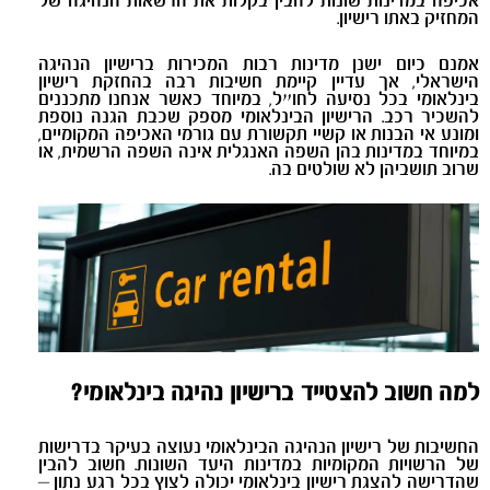
אכיפה במדינות שונות להבין בקלות את הרשאות הנהיגה של
המחזיק באתו רישיון.
אמנם כיום ישנן מדינות רבות המכירות ברישיון הנהיגה
הישראלי, אך עדיין קיימת חשיבות רבה בהחזקת רישיון
בינלאומי בכל נסיעה לחו״ל, במיוחד כאשר אנחנו מתכננים
להשכיר רכב. הרישיון הבינלאומי מספק שכבת הגנה נוספת
ומונע אי הבנות או קשיי תקשורת עם גורמי האכיפה המקומיים,
במיוחד במדינות בהן השפה האנגלית אינה השפה הרשמית, או
שרוב תושביהן לא שולטים בה.
למה חשוב להצטייד ברישיון נהיגה בינלאומי?
החשיבות של רישיון הנהיגה הבינלאומי נעוצה בעיקר בדרישות
של הרשויות המקומיות במדינות היעד השונות. חשוב להבין
שהדרישה להצגת רישיון בינלאומי יכולה לצוץ בכל רגע נתון –