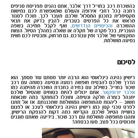
בהשכרת רכב בחו״ל דרך אלבר, אתם נהנים מפריסת סניפים
רחבה בכל רחבי אירופה והעולם שמאפשרת לכם גמישות
מקסימלית בתכנון המסלול שלכם. מעבר לכך, תוכלו לסגור
מראש את כל הפרטים בעברית, להבין בדיוק את תנאי
ההשכרה
והכיסויים הנדרשים
, ואף לקבל תמיכה בשפה
העברית, בכל מקרה של תקלה או שאלה במהלך הטיול. הצוות
המקצועי של אלבר זמין עבורכם, גם מרחוק, ומבטיח לכם חווית
נסיעה מושלמת.
לסיכום
רישיון נהיגה בינלאומי הוא הרבה יותר מסתם עוד מסמך. הוא
הדרך שלכם להבטיח חופשה רגועה ונסיעה בטוחה עם רכב
שכור בחו״ל. בשילוב עם בחירה בחברת השכרה מהימנה כמו
אלבר יורופקאר,
אתם יכולים להיות בטוחים שהטיול שלכם
יתנהל בצורה חלקה ונעימה, ותוכלו להתמקד במה שבאמת
חשוב – ליהנות מהחופשה המושלמת שתכננתם. אז אל תתנו
לפרט טכני קטן כמו רישיון נהיגה בינלאומי לעכב או לפגום
בחוויית הטיול שלכם, הקדישו כמה דקות להנפקת הרישיון,
ותהנו מחופשה מושלמת עם רכב שכור, בידיעה שאתם מוגנים
ומכוסים בכל מצב.
סעו בבטחה!