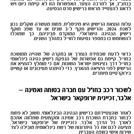
בנתב"ג, אך למרבה הצער, האפשרות הזו לא קיימת כיום ויש
לדאוג להצטייד מראש ברישיון טרם הנסיעה.
עלות הוצאת הרישיון היא מינימלית, פחות מעשרה שקלים, נכון
לשנת 2024, והרישיון תקף ל-3 שנים או עד שפג תוקף
רישיון הנהיגה הישראלי, המוקדם מביניהם, כך שתוכלו
להשתמש בו במספר נסיעות לחו״ל במהלך השנים.
כדאי לדעת שבמידת הצורך או במקרה של שהייה ממושכת
בחו״ל, קיימת גם אפשרות של הנפקת רישיון נהיגה בינלאומי
בחו״ל דרך נציגויות ישראל השונות, אם כי מומלץ להוציא את
הרישיון לפני היציאה מהארץ, כדי להימנע מעיכובים או קשיים
בירוקרטיים מיותרים.
לשכור רכב בחו"ל עם חברה בטוחה ואמינה –
אלבר, זכיינית יורופקאר בישראל
לאחר שהצטיידתם ברישיון הנהיגה הבינלאומי, חשוב לא פחות
לבחור בחברת השכרת רכב אמינה ומקצועית שתלווה אתכם
לאורך כל הדרך. אלבר, כזכיינית של יורופקאר בישראל,
מציעה לכם את כל היתרונות של רשת בינלאומית מובילה לצד
שירות אישי בשפה העברית.