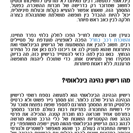
בינלאומי. למעשה, רבים מאיתנו לא מודעים לחשיבותו ונוטים
לחשוב שמדובר רק בדרישה של חברות ההשכרה. בפועל,
המסמך הזה, שאותו אפשר להוציא בקלות ובעלות מינימלית,
יכול להיות ההבדל בין חופשה מושלמת שמתנהלת בצורה
חלקה לבין כאב ראש מיותר.
בעידן שבו נסיעות לחו״ל הפכו לחלק בלתי נפרד מחיינו,
והשכרת רכב בחו"ל
הפכה לאופציה מועדפת על מטיילים
רבים, חשוב להבין את המשמעות של הרישיון הבינלאומי ואת
היתרונות שהוא מעניק לנו. אז ריכזנו לכם כאן את כל המידע
הנחוץ. בואו נבין למה כדאי להצטייד ברישיון כזה, מה בדיוק
תפקידו ואיך מוציאים אותו, כדי שתוכלו ליהנות מחופשה
מרעננת, ללא דאגות מיותרות.
מהו רישיון נהיגה בינלאומי?
רישיון הנהיגה הבינלאומי הוא למעשה נספח רשמי לרישיון
הנהיגה הרגיל שלנו. כלומר, זהו מסמך נייר פשוט ולא כרטיס
פלסטיק חדש. המסמך מתורגם למספר שפות נפוצות ומוכר על
ידי רשויות התחבורה במדינות רבות בעולם. מדובר במסמך
בפורמט אחיד שנראה כמו חוברת קטנה, המכילה את פרטי
הנהג ואת הקטגוריות השונות של כלי הרכב שהוא מורשה
לנהוג בהם. הרישיון הבינלאומי מהווה מעין ״שפה משותפת״ בין
רשויות התחבורה בעולם, כך שהוא מאפשר לשוטרים ולגורמי