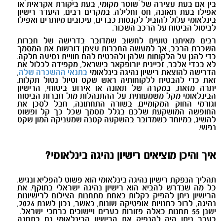
בין אם בעת עצירה של שוטר מקומי, בעת ביקורת אקראית או
אפילו בעת תאונה, חס וחלילה. במקרים רבים, היעדר רישיון
בינלאומי עלול להוביל לקנסות כבדים, עיכובים מיותרים ואפילו
לביטול הביטוח על הרכב השכור.
רבים מאיתנו טועים לחשוב שמדובר בדרישה של חברות
השכרת הרכב, אך למעשה החברות עצמן דורשות את המסמך
כדי להגן על הלקוחות שלהן ולהבטיח להם חוויית נסיעה חלקה.
לא בכדי אלבר, זכיינית יורופקאר בישראל, מקפידה לכלול את
הדרישה להוצאת רישיון נהיגה בינלאומי
בתנאי ההשכרה שלה
,
זאת כדי להבטיח ללקוחותיה ראש שקט וטיול נטול תקלות.
יתרה מזאת, במקרה של תאונה או אירוע ביטוחי, הרישיון
הבינלאומי מקל משמעותית על ההתנהלות מול חברות הביטוח
וגורמי החוק המקומיים. בשורה התחתונה, חבל לסכן את
החופשה המושקעת שלכם בגלל מסמך שכל כך קל ופשוט
להשיג, במיוחד כשמדובר בהשקעה קטנה שמעניקה המון שקט
נפשי.
איך והיכן מוציאים רישיון נהיגה בינלאומי?
תהליך הנפקת רישיון נהיגה בינלאומי הוא פשוט להפליא ונגיש.
כל מה שנדרש להביא הוא רישיון נהיגה ישראלי בתוקף. את
הרישיון ניתן להפיק בקלות באחת מתחנות הצילום לרישיונות
נהיגה, לרוב בחנויות אופטיקה שונות, כאשר, נכון לשנת 2024,
ישנן 55 תחנות כאלה פזורות בערים ויישובים ברחבי ישראל.
בעבר ניתן היה להנפיק את הרישיון הבינלאומי גם בתחנה