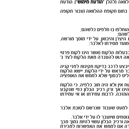
הודעת מימוש
"). הודעת
רכב לאלבר בתום תקופת ההלוואה (עבור תקופה
הוחלפו בו חלפים כלשהם;
לשהם;
צרן והיבואן, על ידי מוסך מורשה,
מועד מסירתו לאלבר;
עלות הלקוח (אשר הינו לקוח פרטי
אה ו/או להעברה מאת הלקוח לצד ג'
בצע לרכב בדיקת תקינות לפני קניה
ר מראש על ידי הלקוח, יישא הלקוח
החליט לבסוף שלא לממש את האופציה
אין ולא היה חוב כלפיה, כי הלקוח
נו אך ורק רכיב הבלון כפי שנקבע
זכה, לרבות עמידתו או אי עמידתו
א, למעט שעבוד שנרשם לטובת אלבר
חים שיועבר לו על ידי אלבר.
 ורכיב הבלון עשוי להיות נמוך מכך
רירה אם לממש את האפשרות למכירת