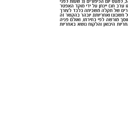
הפעיל 24/7, למעט יום הכיפורים (3 שעות לפני
ות 08:00 ל- 17:00, בימים א'-ה' שאינם ימי חג או ערב חג) יינתן על ידי מוקד האפטר
מקרים של תקלה משביתה בלבד לצורך
חשבונו ואחריותו). יובהר בהקשר זה
ך מורשה לפי בחירתו, ואולם פניה
יות היבואן והלקוח נושא באחריות