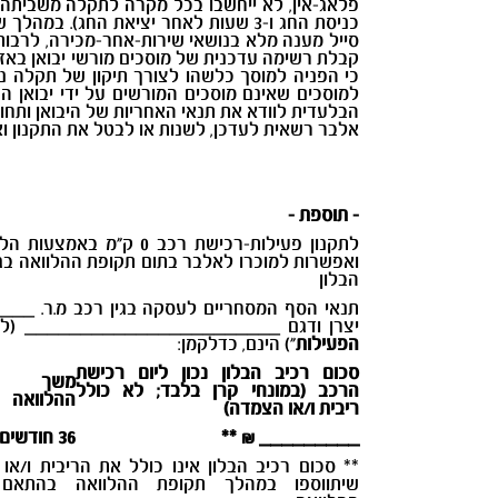
פלאג-אין, לא ייחשבו בכל מקרה לתקלה משביתה 
סייל מענה מלא בנושאי שירות-אחר-מכירה, לרבות
קבלת רשימה עדכנית של מוסכים מורשי יבואן באזור
כי הפניה למוסך כלשהו לצורך תיקון של תקלה נ
למוסכים שאינם מוסכים המורשים על ידי יבואן 
הבלעדית לוודא את תנאי האחריות של היבואן ותחו
אלבר רשאית לעדכן, לשנות או לבטל את התקנון וא
- תוספת
-
לתקנון פעילות-רכישת רכב 0 ק"מ באמ
ואפשרות למוכרו לאלבר בתום תקופת ההלוואה בג
הבלון
תנאי הסף המסחריים לעסקה בגין רכב מ.ר. ___
יצרן ודגם _______________________ (לה
הפעילות
") הינם, כדלקמן:
סכום רכיב הבלון נכון ליום רכישת
משך ת
הרכב (במונחי קרן בלבד; לא כולל
ההלוואה
ריבית ו/או הצמדה)
_________ ₪ **
36 חודשים
** סכום רכיב הבלון אינו כולל את הריבית ו/א
שיתווספו במהלך תקופת ההלוואה בהתאם