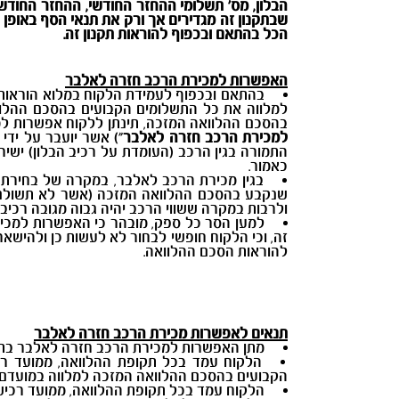
הבלון, מס' תשלומי ההחזר החודשי, ההחזר החודשי
שבתקנון זה מגדירים אך ורק את תנאי הסף באופ
הכל בהתאם ובכפוף להוראות תקנון זה.
האפשרות למכירת הרכב חזרה לאלבר
למלווה את כל התשלומים הקבועים בהסכם ההלוו
בהסכם ההלוואה המזכה, תינתן ללקוח אפשרות למ
למכירת הרכב חזרה לאלבר
") אשר יועבר על ידי
התמורה בגין הרכב (העומדת על רכיב הבלון) ישי
כאמור.
בגין מכירת הרכב לאלבר, במקרה של בחירת 
שנקבע בהסכם ההלוואה המזכה (אשר לא תשולם ל
ולרבות במקרה ששווי הרכב יהיה גבוה מגובה רכיב ה
למען הסר כל ספק, מובהר כי האפשרות למכי
זה, וכי הלקוח חופשי לבחור לא לעשות כן ולהישא
להוראות הסכם ההלוואה.
תנאים לאפשרות מכירת הרכב חזרה לאלבר
מתן האפשרות למכירת הרכב חזרה לאלבר בתום
הלקוח עמד בכל תקופת ההלוואה, ממועד רכ
הקבועים בהסכם ההלוואה המזכה למלווה במועדם 
הלקוח עמד בכל תקופת ההלוואה, ממועד רכישת