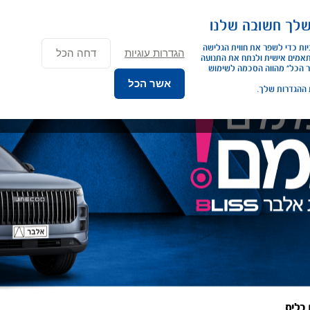
×
שלך חשובה שלנו
נג פרטי
ליסינג תפעולי
השכרת רכב
שירותים נוספים
כתבות ומא
אנחנו משתמשים בעוגיות כדי לשפר את חווית הגלישה 
הגדרות עוגיות
דחה הכל
שלך. להציג תכנים מותאמים אישית ולנתח את התנועה 
באתר. לחיצה על “אשר הכל” מהווה הסכמה לשימוש 
אשר הכל
 ההגדרות שלך.
 בליס