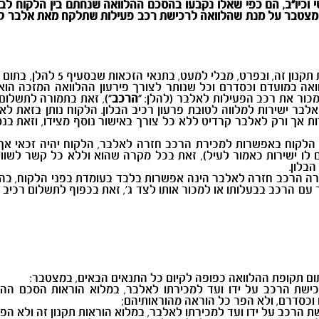
 וכיו"ב, הם כפי שאלו נקבעו בהסכם ההלוואה שנחתם בין הלקוח לבי
ן מצטבר על מנת שהלוואה לרכישת רכב פעילות שתלקח מאת אלבר קר
בהתאם ובכפוף לעמידת הלקוח במלוא ה
אה במועדם וכסדרם וכל שנותר לצורך פירעון ההלוואה המזכה הוא
כור את רכב הפעילות לאלבר (להלן: "
הרכב
"), זאת בתמורה לתשלום 
 אלבר ישירות למלווה לטובת פרעון רכיב הבלון. הלקוח נותן בזאת 
רות אך ורק לאלבר קרדיט ללא כל צורך באישור נוסף מצידו, וזאת ב
הלקוח באפשרות למכירת הרכב חזרה לאלבר, הלקוח יהיה זכאי אך ו
ו ישירות כאמור לעיל), זאת בכל מקרה שהוא וללא כל קשר לשווי
בלון.
רה הרכב חזרה לאלבר הינה אפשרות בלבד בעומדת בפני הלקוח, בהת
ר עם הרכב בבעלותו או למכור אותו לצד ג', זאת בכפוף לתשלום רכיב
 תקופת ההלוואה כפופה לקיום כל התנאים הבאים, במצטבר:
ישת הרכב על ידו ועד למכירתו לאלבר, במלוא הוראות הסכם ההל
וכסדרם, ולא הפר כל הוראה מהוראותיהם;
 הרכב על ידו ועד למכירתו לאלבר, במלוא הוראות תקנון זה ולא הפ