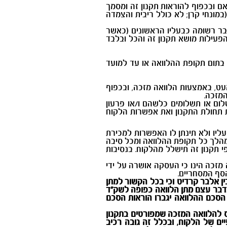
 ובכפוף להוראות תקנון זה ומסמך
במונחי קרן; לא כולל ריבית והצמדה
ב שהנסועה (הקילומטראז') הכוללת בו אינה עולה על 150 ק"מ ושאלבר רשומה כבעליו הראשונים (כאשר
עילות מושא תקנון זה והכל ובלבד
בתום תקופת ההלוואה או עד למועד
עט, באמצעות הלוואה מזכה, ובכפוף
מזכה.
לום או תשלומים כלשהם ו/או פרעון
 תחולת התקנון ואת אפשרות הלקוח
ליו ולא תינתן לו האפשרות למכירת
מהלך כל תקופת ההלוואה ומכל סיבה
תקנון זה תישלל מהלקוח. בנסיבות
מזכה הינו כי העסקה אושרה על ידי
סף המסחריים.
ין אלבר קרדיט וכי בכל הקשור למתן
דבר עצם מתן הלוואה כפופה לשק"ד
 הסכם ההלוואה יגברו הוראות הסכם
ס להלוואה המזכה שמפורטים בתקנון
ים של הלקוח, ובכלל זה גובה רכיב