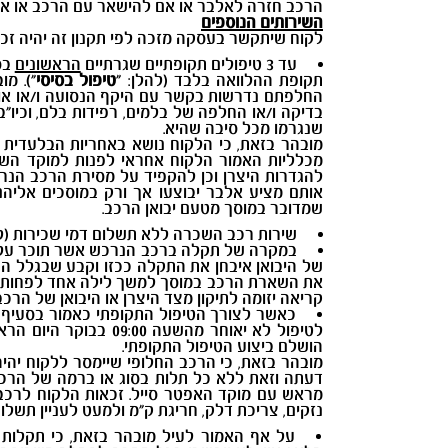
הרכב חזרה לאלבר או אם להישאר עם הרכב או אם 
השירותים הנוספים
לקוח שיתקשר בעסקה מזכה לפי תקנון זה יהיה זכ
עד 3 טיפולים תקופתיים שגרתיים
הראשונים
בס
תקופת ההלוואה בלבד (להלן: "
טיפול בסיסי
"). מ
החלפתם נדרשות בקשר עם היקף הנסועה ו/או אופי
בדיקה ו/או החלפה של בלמים, רפידות בלם, וכיו"ב
שנגרמו מכל סיבה שהיא.
מובהר בזאת, כי הלקוח נושא באחריות הבלעדית ל
להגדרות היצרן וכן להקפיד על מסירת הרכב הנרכ
אותם מציע אלבר יבוצעו אך ורק במוסכים אליה
שמדובר במוסך מטעם יבואן הרכב.
שירות רכב השכרה ללא תשלום דמי שכירות (להל
במקרה של תקלה ברכב הנרכש אשר תוכר על י
של היבואן איבחן את התקלה ככזו וקבע שבגלל ה
את השארת הרכב במוסך למשך לילה אחד לפחות. מ
קריאה יזומה לתיקון מצד היצרן או היבואן של הרכב (Recall) לא ייחשב לתקלה משביתה ולא יזכה את הלקוח ברכב חל
לטיפול לא יאוחר מהש
הושלם ביצוע הטיפול התקופתי.
דעתה וזאת ללא כל תלות בסוג או ברמה של הרכ
מראש עם מוקד האפטר סייל. זכאות הלקוח לרכב 
נזקים, צריכת דלק, חריגת ק"מ ולמעט לעניין תשלו
על אף האמור לעיל מובהר בזאת, כי תקלות