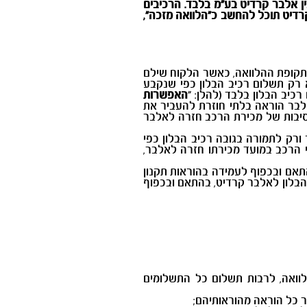
ן אלבר קרדיט בע"מ בלבד. הרכיבים
דיט תוכל להחשב כ"הלוואה מזכה",
וראות תקנון זה, ובפרט, מבלי למעט, בתנאי הזכאות שבסעיף 5 להלן, בתום תקופת ההלוואה, כאשר הלקוח שילם
 רק תשלום רכיב הבלון כפי שנקבע
רכיב הבלון בלבד (להלן: "
האפשרות
לאלבר הוראה בלתי חוזרת להעביר את
נסיבות של מכירת הרכב חזרה לאלבר
רק לתמורה בגובה רכיב הבלון כפי
 הרכב במועד מכירתו חזרה לאלבר,
אם ובכפוף לעמידה בהוראות תקנון
 הבלון לאלבר קרדיט, בהתאם ובכפוף
וואה, לרבות תשלום כל התשלומים
ר כל הוראה מהוראותיהם;