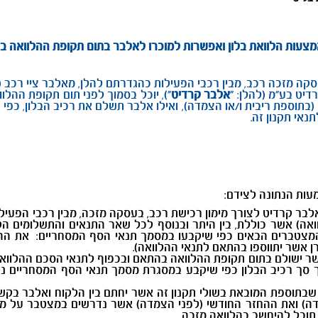
ה מזכה רכב, מבין רכבי הפעילות כהגדרתם להלן, מאלבר ציי רכב (ר.צ
יט בע"מ (להלן: "
אלבר קרדיט
"), יוכל בסמוך לפני תום תקופת ההל
תוספת ריבית ו/או הצמדה), ואילו אלבר תשלם את רכיב הבלון, כפי ש
אי תקנון זה.
עות הנתונה לצידם:
אלבר קרדיט לצורך מימון רכישת רכב, בעסקה מזכה, מבין רכבי הפעי
ה) אשר כוללת, בין היתר ובנוסף לכל שאר התנאים והתשלומים הק
המצטברים הבאים כפי שיקבעו במסמך תנאי הסף המסחריים: את ההח
רן אשר יתווספו בהתאם לתנאי ההלוואה).
שר ישולם בתום תקופת ההלוואה בהתאם ובכפוף לתנאי הסכם ההלוואה
ך סך רכיב הבלון כפי שיקבע במסגרת מסמך תנאי הסף המסחריים נקבע
שבתוספת המובאת בשולי תקנון זה אשר יחתם בין הלקוח ואלבר בקש
 הצמדה) ואת ההחזר החודשי (לפני הצמדה) אשר נדרשים במצטבר על 
תוכל להיחשב כהלוואה מזכה.