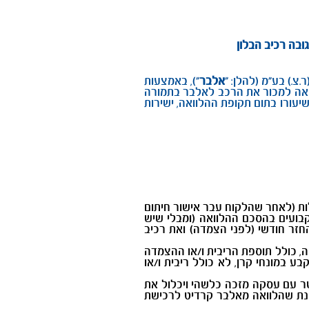
.) בע"מ (להלן: "
אלבר
"), באמצעות
וואה למכור את הרכב לאלבר בתמורה
יעורו בתום תקופת ההלוואה, ישירות
לות (לאחר שהלקוח עבר אישור חיתום
בועים בהסכם ההלוואה (ומבלי שיש
זר חודשי (לפני הצמדה) ואת רכיב
, כולל תוספת הריבית ו/או ההצמדה
 במונחי קרן, לא כולל ריבית ו/או
ר עם עסקה מזכה כלשהי ויכלול את
מנת שהלוואה מאלבר קרדיט לרכישת