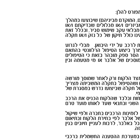
פורט להלן:
, המוקדם מביניהם) שיבוצעו במהלך
ביזרים ו/או מכלולים שבדיקתם ו/או
מבלאי עקב שימוש סביר, ובכלל זאת
ו כולל תיקון של כל נזק ו/או תקלה
 לרכב על ידי היבואן. מבלי לגרוע
 ימים לפני המועד האחרון הקבוע לצורך ביצוע הטיפול הרלוונטי בהתאם
 הסר ספק מובהר בזאת כי הטיפולים
וסכים של אלבר או מי מטעמה ובין
מצד הלקוח ורק לאחר שמוסך מורשה
) ושהטיפול בתקלה המשביתה מצריך
של תקלה שביצועו נדרש במסגרת של
ך שני לילות לפחות ובלבד שהלקוח הכניס את הרכב
סוף היום השני ובתנאי שעד לאותו מועד טרם
 פיקנטו) או כל רכב אחר בהתאם לזמינות הרכבים בחברה ולפי שיקול
ל אלבר לפי בחירת הלקוח ובתיאום
אלבר, לרבות לעניין חיובים בגין
 זה.
ו במערכת ההטענה החשמלית ברכבי