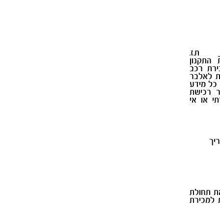
 ת.ז.
התקנון
רת רכב
ת לאלבר
 כל מידע
 רכישת
י או אי
__
ך
את תחולת
 למכירת