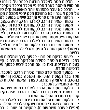
הלקוח מסר לאלבר הודעה בכתב על כוונתו למכור את הרכב בחזרה ל
המימוש תימסר באחד מסניפי אלבר ובלבד שקבלתה 
הרכב לא ע
של חלק משנה יובא בחשבון חלק יחסי ממכסת הקי
הלקוח הינו אדם פרטי והרכב שימש בפועל לצר
במועד מסירת הרכב לאלבר הרכב יהיה במצב טו
ממועד מכירת הרכב ללקוח ועד למכירתו לאלבר
ממועד מכירת הרכב ללקוח ועד למכירתו לאלבר,
ממועד מכירת הרכב ללקוח ועד למכירתו לאלבר
והלקוח הציג אסמכתאות אודות ביצוע טיפולים כא
במועד מסירת הרכב לאלבר הרכב יהיה עם רישו
ממועד מכירת הרכב ללקוח ועד למכירתו לאלב
כאמור); למען הסר כל ספק, ומבלי לגרוע מהאמור
כלשהו;
ביצוע בדיקת תקינות - בכפוף לכך שהלקוח מ
במכון בדיקה מוסמך. במידה והבדיקה תעלה כי קיי
בעלות הבדיקה, זאת בין אם הרכב ירכש לבסוף על
לרכישה חוזרת;
במועד סמוך טרם מועד מכירת הרכב לאלבר, י
עמד בכל תקופת ההלוואה המזכה במלוא הוראות ה
בהסכם ההלוואה המזכה. לצורך האמור הלקוח מח
באיזה מתנאיה, לאלבר;
הלקוח ימסור את הרכב לאלבר במועד שיתואם ע
במועד מסירת הרכב לאלבר הרכב יהיה נקי מ
קרדיט במסגרת ההלוואה המזכה.
הלקוח יחתום על הסכם מכירת רכב לאלבר ועל 
מובהר בזאת, כי הסכום שנקבע לרכיב הבלון אי
(אפילו בצורה משמעותית). בהקשר זה יוער, כי 