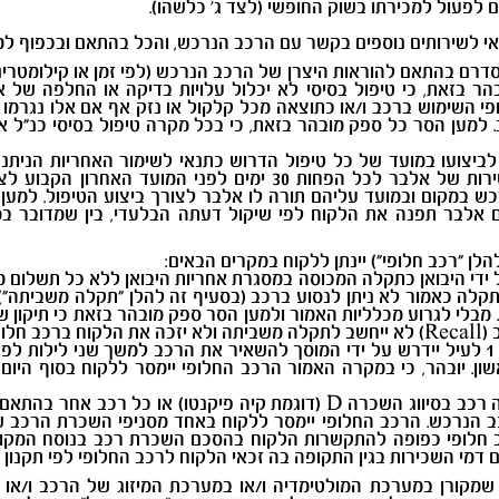
לפעול למכירתו בשוק החופשי (לצד ג' כלשהו).
אי לשירותים נוספים בקשר עם הרכב הנרכש, והכל בהתאם ובכפוף למ
דרם בהתאם להוראות היצרן של הרכב הנרכש (לפי זמן או קילומטרים
ובהר בזאת, כי טיפול בסיסי לא יכלול עלויות בדיקה או החלפה של א
 השימוש ברכב ו/או כתוצאה מכל קלקול או נזק אף אם אלו נגרמו 
. למען הסר כל ספק מובהר בזאת, כי בכל מקרה טיפול בסיסי כנ"ל אינ
ביצועו במועד של כל טיפול הדרוש כתנאי לשימור האחריות הניתנת
מכלליות האמור הלקוח אחראי לפנות למוקד השירות של אלבר לכל הפחות 30
ש במקום ובמועד עליהם תורה לו אלבר לצורך ביצוע הטיפול. למען
ם אלבר תפנה את הלקוח לפי שיקול דעתה הבלעדי, בין שמדובר במ
ן "רכב חלופי") יינתן ללקוח במקרים הבאים:
די היבואן כתקלה המכוסה במסגרת אחריות היבואן ללא כל תשלום 
תקלה כאמור לא ניתן לנסוע ברכב (בסעיף זה להלן "תקלה משביתה"
בלי לגרוע מכלליות האמור ולמען הסר ספק מובהר בזאת כי תיקון 
ופי.
כאשר לצורך הטיפול התקופתי כאמור בסעיף ‎1 לעיל יידרש על ידי המוסך להשאיר את הרכב למש
עה 09:00 בבוקר היום הראשון. יובהר, כי במקרה האמור הרכב החלופי יימסר ללקוח ב
מובהר בזאת, כי הרכב החלופי שיימסר ללקוח יהיה רכב בסיווג השכרה D (דוגמת קיה
ב הנרכש. הרכב החלופי יימסר ללקוח באחד מסניפי השכרת הרכב ש
חלופי כפופה להתקשרות הלקוח בהסכם השכרת רכב בנוסח המקובל ב
ם דמי השכירות בגין התקופה בה זכאי הלקוח לרכב החלופי לפי תקנון
 שמקורן במערכת המולטימדיה ו/או במערכת המיזוג של הרכב ו/א