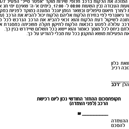
המזכה את הלקוח ברכב חלופי. שירות מוקד "אפטר סייל"
כניסת החג ו-3 שעות לאחר יציאת החג). במהלך שעות העבודה (בין השע
 לצורך תיאום טיפולים ובשאר הזמן יוגבל המענה במוקד לפניות ב
 גיאוגרפי לפי בחירת הלקוח אליהם הלקוח יכול להביא את הרכב (על 
תונה לשיקול דעת הלקוח והוא זכאי להביא את הרכב הנרכש לכל מוס
הרכב עלולה לפגוע בזכאות הלקוח לתיקון תקלה משביתה במסגרת אחר
לתם ביחס לכל מוסך כאמור והוא יישא בכל תשלום שיידרש בגין כך.
ת הפעילות מושא התקנון בכל עת מבלי להודיע על כך.
צעות הלוואת בלון
ובה רכיב
______,
לן "
רכב
קופת
סכום ההחזר החודשי נכון ליום רכישת
הרכב (לפני הצמדה)
_________ ₪
ו ההצמדה
 להסכם