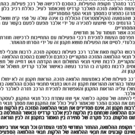
בר במהלך תקופת הפעילות, בהסכם לרכישה של רכב פעילות, בהתאם
צעות הלוואה מזכה מאלבר קרדיט (שכאמור לעיל, כוללת רכיב בלון (
צמדה) כמפורט במסמך תנאי הסף המסחריים).
" – רכב "אפס ק"מ", קרי – רכ
ל הדגמים כפי שיוצעו למכירה על ידי אלבר מפעם לפעם בקשר עם הפ
מסחריים.
ר תעמוד על 36 חודשים.
פרסם הצעות למכירת רכבי הפעילות עם התחייבות לרכישה חוזרת 
לעדי, לסיים את הפעילות מושא תקנון זה על ידי הסרתו מהאתר.
ירכוש הלקוח מאת אלבר רכב פעילות בעסקה מזכה, לרבות ומבלי למ
תנאי ההלוואה המזכה המקוריים ככתבם וכלשונם בהסכם ההלוואה ה
וריים, לרבות שינוי תנאי התשלום ו/או הקדמה ו/או דחייה של תש
מים, לרבות במקרה בו הדבר נעשה באישור אלבר קרדיט, תשלול את
ן זה.
ב פעילות שלא באמצעות הלוואה מזכה, הוראות תקנון זה לא יחולו ע
עמוד בהוראה מהוראות תקנון זה ו/או בתנאי מתנאי הסכם ההלוואה ב
לו עליה הוראות התקנון והאפשרות למכירת הרכב חזרה לאלבר לפי 
לבר.
ף להיותה של עסקה כלשהי, אף שזו עומדת בכל תנאי התקנון, לעסקה 
ם את הסכם המכר שכאמור לעיל כולל את התקנון ואת מסמך תנאי ה
ות תקנון זה, אינם מסדירים את תנאי ההלוואה המזכה בין הלקוח וב
הסכם ההלוואה שנחתם בין הלקוח לבין אלבר קרדיט (כאשר ההחלטה ב
ם הלקוח). בכל מקרה של סתירה בין האמור בתקנון זה לבין הוראה
שך תקופת ההלוואה, ההחזר החודשי (לפני הצמדה) וכל תנאי אחר ביח
 ואינם קובעים את תנאי ההלוואה של הלקוח. תנאי ההלוואה הספציפי