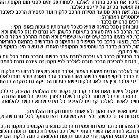
אלבר, לפחות 30 ימים לפני תום תקופת ההלוואה (להלן "
תאושר בכתב על ידי נציג אלבר.
בר בממוצע יותר מ-20,000 ק"מ לשנה, זאת החל ממועד מסירת הרכב ללקוח ועד למסירת ה
לומטרים האמורה);
כים פרטיים בלבד;
ב ותקין מכל בחינה שהיא כשכל מערכותיו פועלות באופן תקין;
, הרכב לא היה מעורב בתאונות כלשהן, לא נגרם לו נזק כלשהו ולא 
 לא בוצעו ברכב שינויים ו/או שיפורים ולא הוסרו מהרכב אביזרים כ
, בוצעו ברכב כל הטיפולים והתיקונים הנדרשים בהתאם להוראות הי
מור, לרבות בדבר כך שהטיפול התקופתי האחרון שנעשה הינו בתוקף ב
י בתוקף;
ר הבעלות ברכב לא עברה לגורם אחר כלשהו והרכב נותר בכל עת בב
, הזכות למכירת הרכב חזרה לאלבר לפי תקנון זה איננה נתנת להמח
סר לאלבר הודעת מימוש כאמור, אלבר תהא רשאית לדרוש כי הלקוח י
ם ברכב ליקוי מהותי כלשהו ו/או שהרכב עבר תאונה שלא דווחו לאלב
 ידי אלבר ובין אם לאו. הלקוח יישא בעלות הבדיקה גם במקרה בו 
תקבל אישור מאת אלבר קרדיט, בקשר עם ההלוואה המזכה, כי ללקוח 
הסכם וכי כל שנותר ללקוח לשלם לצורך פרעון הלוואתו המזכה הי
וייב לאשר לאלבר קרדיט להעביר כל מידע שהוא בקשר להלוואה המ
ימו ואשר יהיה סמוך ולא יאוחר מתום תקופת ההלוואה;
זכויות צד ג' כלשהן ולא יהיה משועבד ו/או מעוקל לכל גורם שהו
הצהרות בדבר עמידתו ועמידת הרכב בתנאים הקבועים בתקנון זה, בנוס
נו בא לחזות את השווי העתידי של רכב הפעילות בתום תקופת ההלוואה
בהתאם לתנאי התקנון הרי שבתום תקופת ההלוואה נתונה ללקוח הב