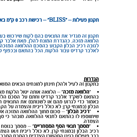
תקנון פעילות – "BLISS" – רכישת רכב 0 ק"מ באמצעות הלוואת בלון ואפשרות למוכרו לאלבר בתום תקופת ההלוואה בגובה רכיב הבלון
תקנון זה מגדיר את התנאים בהם לקוח שירכוש בעסק
הלוואה מזכה, כהגדרת המונח להלן, מאת אלבר קרד
לגובה רכיב הבלון הקבוע בהסכם ההלוואה המזכה (ב
לאלבר קרדיט עבור הלקוח, הכל בהתאם ובכפוף לתנ
הגדרות
בתקנון זה לעיל ולהלן תינתן למונחים הבאים המשמ
"
הלוואה מזכה
" – הלוואה אותה יטול הלקוח מ
בהתאם לשק"ד אלבר קרדיט וחתם על הסכם הלווא
באמור כדי לגרוע מהם או לשנותם) את התנאים 
הבלון (במונחי קרן; לא כולל ריבית והצמדה על הק
"
רכיב הבלון
" – סכום מתוך ההלוואה המזכה א
שיתווספו לו בהתאם לתנאי ההלוואה. מובהר כי ס
הצמדה.
"
מסמך
תנאי הסף המסחריים
" – מסמך בנוסח 
רכיב הבלון (במונחי קרן, לא כולל ריבית ו/או
רכב פעילות בגינו התקשרו הצדדים בהסכם המכר 